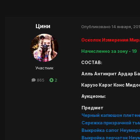
Цини
Опубликовано
14 января, 20
Осколок Измерения Мир
Начисленно за зону - 19
СОСТАВ:
Участник
Алль Антикрит Ардар Б
865
2
Карузо Карэг Конс Мидо
Аукционы:
Предмет
Черный капюшон плетен
Сережка призрачной ть
Выкройка сапог Неуми
Выкройка перчаток Не