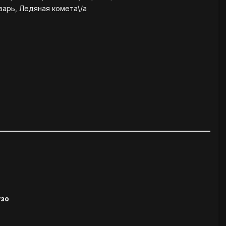
варь, Ледяная комета\/a
узо