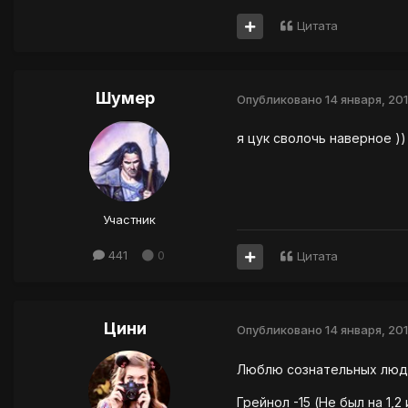
Цитата
Шумер
Опубликовано
14 января, 20
я цук сволочь наверное ))
Участник
441
0
Цитата
Цини
Опубликовано
14 января, 20
Люблю сознательных люд
Грейнол -15 (Не был на 1,