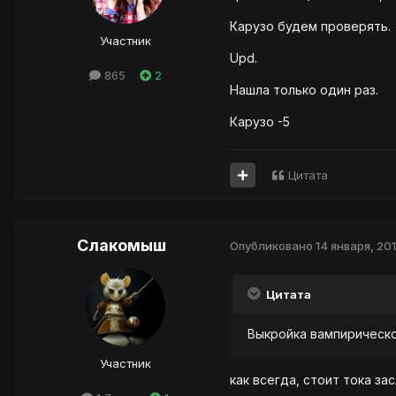
Карузо будем проверять.
Участник
Upd.
865
2
Нашла только один раз.
Карузо -5
Цитата
Слакомыш
Опубликовано
14 января, 20
Цитата
Выкройка вампирическо
Участник
как всегда, стоит тока засл