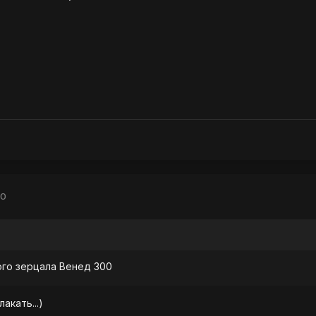
10
го зерцала Венед 300
акать...)