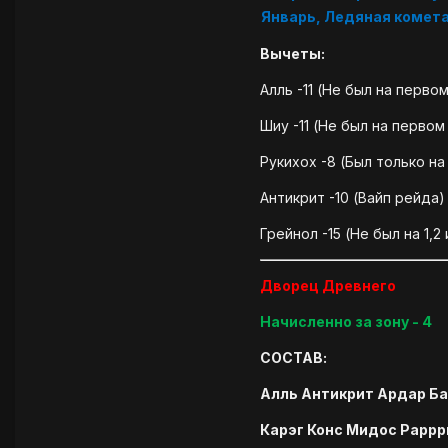
Январь, Ледяная комет
Вычеты:
Алль -11 (Не был на перво
Шиу -11 (Не был на первом
Рукихох -8 (Был только н
Антикрит -10 (Вайп рейда)
Грейнол -15 (Не был на 1,2
Дворец Древнего
Начисленно за зону - 4
СОСТАВ:
Алль Антикрит Ардар Б
Карэг Конс Мидос Раррр