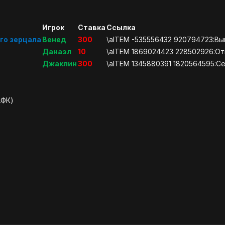
Игрок
Ставка
Ссылка
го зерцала
Венед
300
\aITEM -535556432 920794723:Вы
Данаэл
10
\aITEM 1869024423 228502926:Отк
Джаклин
300
\aITEM 1345880391 1820564595:С
АФК)