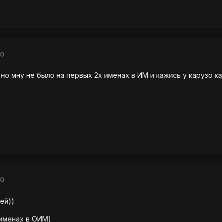
10
 но мну не было на первых 2х именах в ИМ и кажись у карузо к
10
ей))
2 именах в ОИМ)