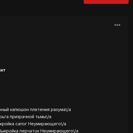
жит
ерный капюшон плетения разума\/a
ерьга призрачной тьмы\/a
Выкройка сапог Неумирающего\/a
:Выкройка перчаток Неумирающего\/a