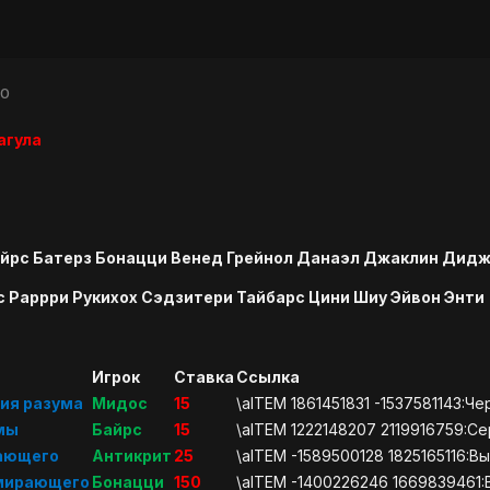
10
агула
айрс Батерз Бонацци Венед Грейнол Данаэл Джаклин Дид
с Раррри Рукихох Сэдзитери Тайбарс Цини Шиу Эйвон Энти
Игрок
Ставка
Ссылка
ия разума
Мидос
15
\aITEM 1861451831 -1537581143:Ч
мы
Байрс
15
\aITEM 1222148207 2119916759:С
рающего
Антикрит
25
\aITEM -1589500128 1825165116:
умирающего
Бонацци
150
\aITEM -1400226246 1669839461