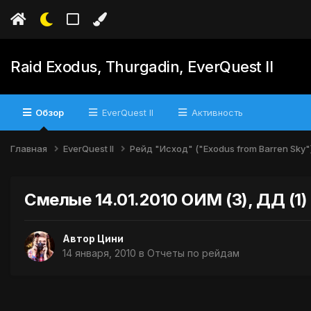
Raid Exodus, Thurgadin, EverQuest II
Обзор
EverQuest II
Активность
Главная
EverQuest II
Рейд "Исход" ("Exodus from Barren Sky"
Смелые 14.01.2010 ОИМ (3), ДД (1)
Автор
Цини
14 января, 2010
в
Отчеты по рейдам