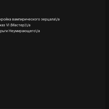
кройка вампирического зерцала\/a
аз VI (Мастер)\/a
ерьги Неумирающего\/a