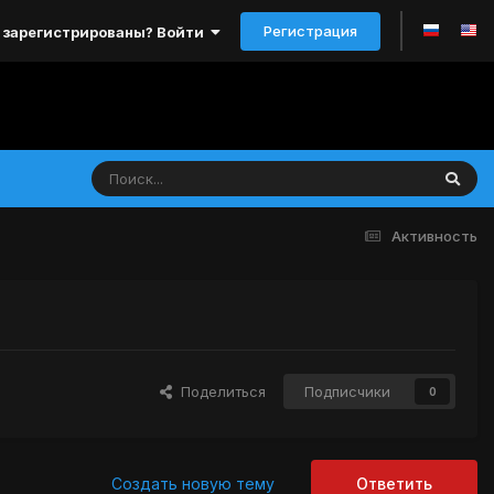
Регистрация
 зарегистрированы? Войти
Активность
Поделиться
Подписчики
0
Создать новую тему
Ответить