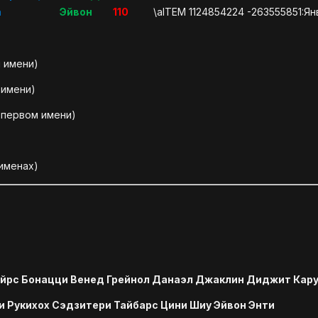
а
Эйвон
110
\aITEM 1124854224 -263555851:Ян
м имени)
 имени)
а первом имени)
 именах)
айрс Бонацци Венед Грейнол Данаэл Джаклин Диджит Кар
и Рукихох Сэдзитери Тайбарс Цини Шиу Эйвон Энти