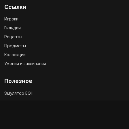
Ссылки
Игроки
Гильдии
Рецепты
Предметы
Коллекции
Умения и заклинания
Полезное
Эмулятор EQII
Твиттер EQ2
Чат с разработчиками
Служба поддержки
Сообщить об ошибке в игре