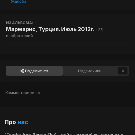
Жалоба
ИЗ АЛЬБОМА:
Мармарис, Турция. Июль 2012г.
· 25
изображений
Поделиться
Подписчики
0
Комментариев нет
Про
нас
"Exodus from Barren Sky" - рейд, который существует с