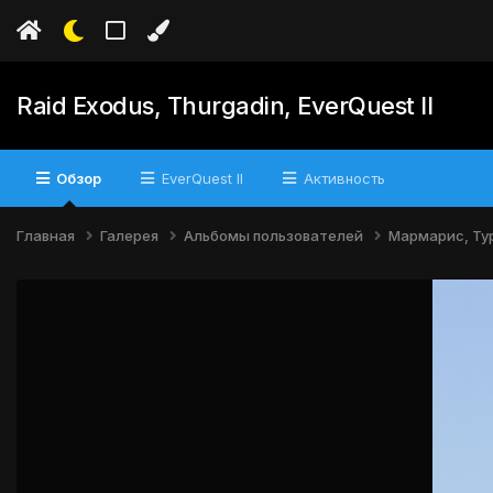
Raid Exodus, Thurgadin, EverQuest II
Обзор
EverQuest II
Активность
Главная
Галерея
Альбомы пользователей
Мармарис, Тур