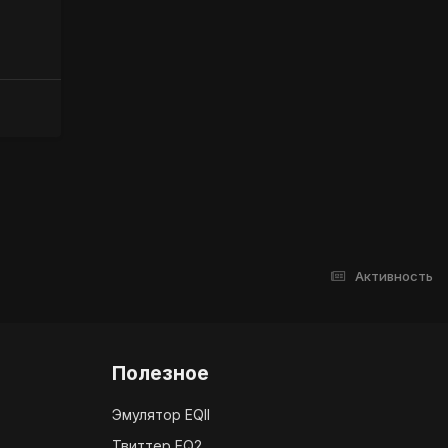
Активность
Полезное
Эмулятор EQII
Твиттер EQ2