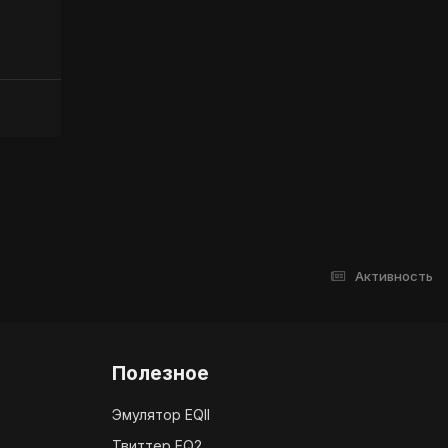
Активность
Полезное
Эмулятор EQII
Твиттер EQ2