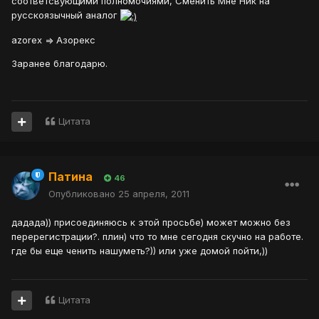
соответсвующими полномочиями, Сменить Мне Ник на
русскоязычный аналог
azorex => Азорекс
Заранее благодарю.
Цитата
Патина
46
Опубликовано
25 апреля, 2011
дадада)) присоединяюсь к этой просьбе) может можно без
перерегистрации?. плин) что то мне сегодня скучно на работе.
где бы еще ченить нашуметь?)) или уже домой пойти,))
Цитата