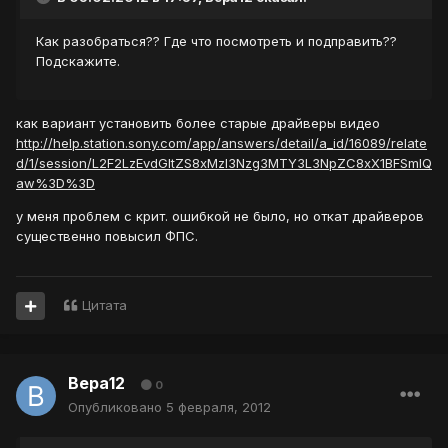
Как разобраться?? Где что посмотреть и подправить??
Подскажите.
как вариант установить более старые драйверы видео
http://help.station.sony.com/app/answers/detail/a_id/16089/relate
d/1/session/L2F2LzEvdGltZS8xMzI3Nzg3MTY3L3NpZC8xX1BFSmlQ
aw%3D%3D
у меня проблем с крит. ошибкой не было, но откат драйверов
существенно повысил ФПС.
Цитата
Вера12
0
Опубликовано
5 февраля, 2012