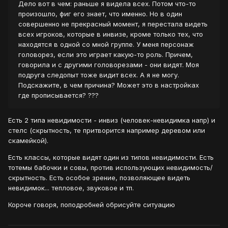
Дело вот в чем: раньше я видела всех. Потом что-то
произошло, фиг его знает, что именно. Но в один
совершенно не прекрасный момент, я перестала видеть
всех игроков, которые в инвизе, кроме только тех, что
находятся в одной со мной группе. У меня персонаж
головорез, если это играет какую-то роль. Причем,
говорила и с другими головорезами - они видят. Моя
подруга следопыт тоже видит всех. А я не могу.
Подскажите, в чем причина? Может это в настройках
где прописывается? ???
Есть 2 типа невидимости - инвиз (человек-невидимка напр) и
стелс (скрытность, те притворится например деревом или
скамейкой).
Есть классы, которые видят один из типов невидимости. Есть
тотемы бабочки и совы, против использующих невидимость/
скрытность. Есть особое зрение, позволяющее видеть
невидимок... тепловое, звуковое и тп.
Короче говоря, поподробней обрисуйте ситуацию