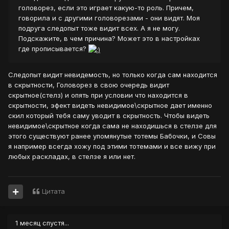
головорез, если это играет какую-то роль. Причем,
говорила и с другими головорезами - они видят. Моя
подруга следопыт тоже видит всех. А я не могу.
Подскажите, в чем причина? Может это в настройках
где прописывается?
Следопыт видит невидемость, но только когда сам находится
в скрытности, Головорез в свою очередь видит
скрытное(стелз) и опять при условии что находится в
скрытности, эфект видеть невидимое\скрытное дает именно
скил который тебя саму уводит в скрытность. Чтобы видеть
невидимое\скрытное когда сама не находишься в стелзе для
этого существуют ранее упомянутые тотемы Бабочки, и Совы
я например всегда хожу под этими тотемами и все вижу при
любых раскладах, в стелзе я или нет.
Цитата
1 месяц спустя...