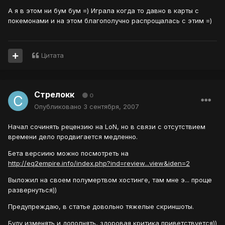
А я в этом ни бум бум =) Играла когда то давно в карты с
покемонами и на этом благополучно распрощалась с этим =)
Цитата
Стрелокк
0
Опубликовано
3 сентября, 2007
Начал сочинять рецензию на LoN, но в связи с отсутствием
времени дело продвигается медленно.
Бета версиию можно посмотреть на
http://eq2empire.info/index.php?ind=review...view&iden=2
Выложил на своем полумертвом хостинге, там мне э... проще
развернуться))
Предупреждаю, в статье довольно тяжелые скриншоты.
Буду изменять и дополнять, здоровая критика приветствуется))