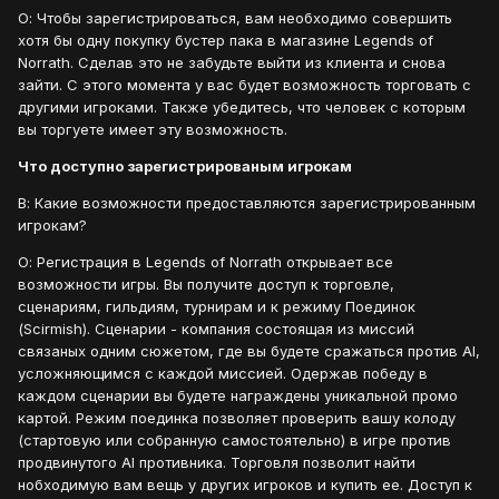
О: Чтобы зарегистрироваться, вам необходимо совершить
хотя бы одну покупку бустер пака в магазине Legends of
Norrath. Сделав это не забудьте выйти из клиента и снова
зайти. С этого момента у вас будет возможность торговать с
другими игроками. Также убедитесь, что человек с которым
вы торгуете имеет эту возможность.
Что доступно зарегистрированым игрокам
В: Какие возможности предоставляются зарегистрированным
игрокам?
О: Регистрация в Legends of Norrath открывает все
возможности игры. Вы получите доступ к торговле,
сценариям, гильдиям, турнирам и к режиму Поединок
(Scirmish). Сценарии - компания состоящая из миссий
связаных одним сюжетом, где вы будете сражаться против AI,
усложняющимся с каждой миссией. Одержав победу в
каждом сценарии вы будете награждены уникальной промо
картой. Режим поединка позволяет проверить вашу колоду
(стартовую или собранную самостоятельно) в игре против
продвинутого AI противника. Торговля позволит найти
нобходимую вам вещь у других игроков и купить ее. Доступ к