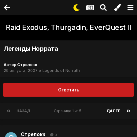
Raid Exodus, Thurgadin, EverQuest II
Легенды Норрата
Автор
Стрелокк
29 августа, 2007
в
Legends of Norrath
Ответить
НАЗАД
Страница 1 из 5
ДАЛЕЕ
Стрелокк
0