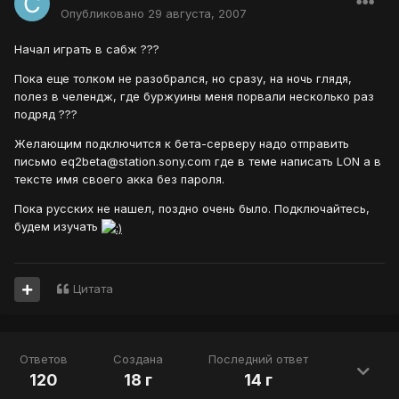
Опубликовано
29 августа, 2007
Начал играть в сабж ???
Пока еще толком не разобрался, но сразу, на ночь глядя,
полез в челендж, где буржуины меня порвали несколько раз
подряд ???
Желающим подключится к бета-серверу надо отправить
письмо eq2beta@station.sony.com где в теме написать LON а в
тексте имя своего акка без пароля.
Пока русских не нашел, поздно очень было. Подключайтесь,
будем изучать
Цитата
Ответов
Создана
Последний ответ
120
18 г
14 г