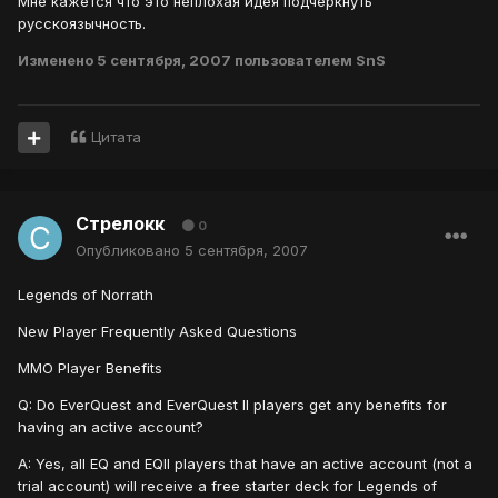
Мне кажется что это неплохая идея подчеркнуть
русскоязычность.
Изменено
5 сентября, 2007
пользователем SnS
Цитата
Стрелокк
0
Опубликовано
5 сентября, 2007
Legends of Norrath
New Player Frequently Asked Questions
MMO Player Benefits
Q: Do EverQuest and EverQuest II players get any benefits for
having an active account?
A: Yes, all EQ and EQII players that have an active account (not a
trial account) will receive a free starter deck for Legends of