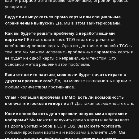
карт и разработаете игровые комбинации, игровой процесс
ускорится.
Будут ли выпускаться промо карты или специальные
ограниченые выпуски?
Да, мы в этом заинтерисованы.
Как вы будете решать проблему с неработающими
картами?
Во всех карточных TCG играх встречаются
несбалансированые карты. Одно из достоинств онлайн TCG в
том, что мы можем исправить проблемные параметры карты и
не будет ни одной карты с неправильным текстом. Это
основной метод решения этой проблемы.
Если отложить партию, можно ли будет начать играть с
другим противником?
Да, вы можете откладывать партии с
любым количеством противников.
Спам - большая проблема в MMO. Есть ли возможность
включать игроков в игнор лист?
Да, такая возможность есть.
Какие способы есть для торговли ненужными картами и
наборами?
Мы можете получить промо карты и наборы карт
из дропа убитых мобов в EQ и EQ2. Вы можете торговать
любыми простыми картами и наборами в клиенте LON. Мы
можете торговать любыми невыкупленными лутовыми