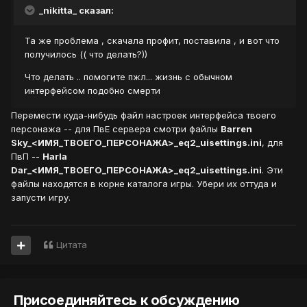
_nikitta_ сказал:
Та же проблема , скачала профит, поставила , и вот что
получилось (( что делать?))
Что делать .. помогите пжл... жизнь с обычном
интерфейсом подобно смерти
Перемести куда-нибудь файл настроек интерфейса твоего
персонажа -- для ПвЕ сервера смотри файлы
Barren
Sky_<ИМЯ_ТВОЕГО_ПЕРСОНАЖА>_eq2_uisettings.ini
, для
ПвП --
Harla
Dar_<ИМЯ_ТВОЕГО_ПЕРСОНАЖА>_eq2_uisettings.ini
. Эти
файлы находятся в корне каталога игры. Убери их оттуда и
запусти игру.
Цитата
Присоединяйтесь к обсуждению