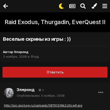
Raid Exodus, Thurgadin, EverQuest II
Веселые скрины из игры : ))
Автор
Элеронд
3 ноября, 2008
в
Флуд
Ответить
Элеронд
0
Опубликовано
3 ноября, 2008
http://pic.ipicture.ru/uploads/081103/6lk2JjSce6.jpg