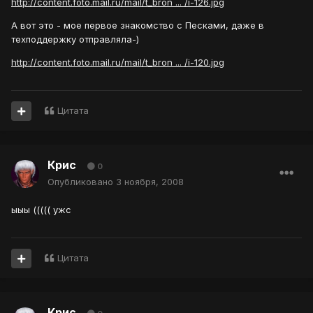
http://content.foto.mail.ru/mail/t_bron ... /i-126.jpg
А вот это - мое первое знакомство с Песками, даже в
техподдержку отправляла-)
http://content.foto.mail.ru/mail/t_bron ... /i-120.jpg
Цитата
Крис
0
Опубликовано
3 ноября, 2008
ыыы ((((( ужс
Цитата
Крис