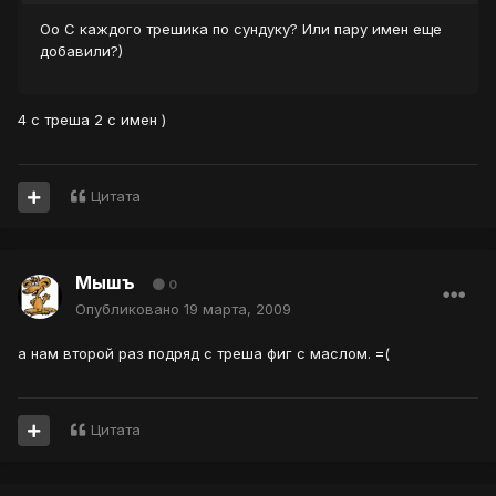
Оо С каждого трешика по сундуку? Или пару имен еще
добавили?)
4 с треша 2 с имен )
Цитата
Мышъ
0
Опубликовано
19 марта, 2009
а нам второй раз подряд с треша фиг с маслом. =(
Цитата