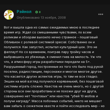
Рэйнол
8
Опубликовано
13 ноября, 2008
Вот и вышла одна из самых ожидаемых мною в последнее
время игр. Ждал со смешанными чувствами, по всем
роликам и обзорам выхоило нечно странное - пошаговый
Обливион с ролевой системой special. Собственно он и
получился. Как запустил, испытал культурный шок. Это не
фаллаут! Но со временем, поиграв пару тройку часов и
выбравшись из убежища, я сменил гнев на милость. Уж что
что, а атмосферу игры разработчики передали на 5+.
Разрушенный город, построенные из того что было под рукой
поселки, радиостанции, персонажи и многое многое другое.
Что касается других аспектов игры, то там не все гладко.
Экшен на мой взгляд получился корявенький, без пошаговой
системы играть сложно. Квестов не очень много, но с другой
стороны все они проработаны и не похожи друг на друга,
совершенно нет "почтовых" или квестов "убей 10 мобов и
получи награду". Масса побочных событий, никто не мешает
вам забыть о сюжетном квесте и пойти исследовать мир - но