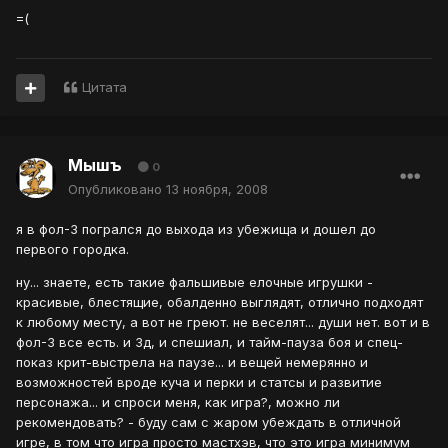
=(
Цитата
Мышъ
0
Опубликовано
13 ноября, 2008
я в фол-3 погрался до выхода из убежища и дошел до
первого городка.
ну... знаете, есть такие фальшивые елочные игрушки -
красивые, блестящие, обалденно выглядят, отлично подходят
к любому месту, а вот не греют. не веселят... души нет. вот и в
фол-3 все есть. и 3д, и спешиал, и тайм-пауза боя и спец-
показ крит-выстрела на паузе... и вещей немерянно и
возможностей вроде куча и перки и статсы и развитие
персонажа... и спроси меня, как игра?, можно ли
рекомендовать? - буду сам с жаром убеждать в отличной
игре, в том что игра просто мастхэв, что это игра минимум