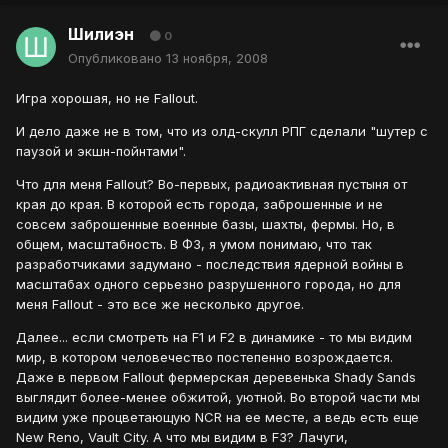
Шилиэн
0
Опубликовано
13 ноября, 2008
Игра хорошая, но не Fallout.
И дело даже не в том, что из олд-скулл РПГ сделали "шутер с
паузой и экшн-пойнтами".
Что для меня Fallout? Во-первых, радиоактивная пустыня от
края до края. В которой есть города, заброшенные и не
совсем заброшенные военные базы, шахты, фермы. Но, в
общем, масштабность. В Ф3, я умом понимаю, что так
разработчиками задумано - последствия ядерной войны в
масштабах одного серьезно разрушенного города, но для
меня Fallout - это все же несколько другое.
Далее... если смотреть на F1 и F2 в динамике - то мы видим
мир, в котором человечество постепенно возрождается.
Даже в первом Fallout фермерская деревенька Shady Sands
выглядит более-менее обжитой, уютной. Во второй части мы
видим уже процветающую NCR на ее месте, а ведь есть еще
New Reno, Vault City. А что мы видим в F3? Лачуги,