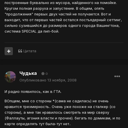
построенные буквально из мусора, найденного на помойке.
Кругом полная разруха и запустение. В общем, опять
"продолжения" первых двух частей не получается. Вот и
выходит, что от первых частей остался постъядерный сеттинг,
сильно сузившийся до размеров одного города Вашингтона,
система SPECIAL да пип-бой.
Цитата
Чудька
0
Опубликовано
13 ноября, 2008
И радио появилось, как в ГТА.
ВОпщем, мне со стороны *(сама не садилась) не очень
нравится трехмерность.. Очень уже похоже на сталкер (со
стороны), а мне так нравилось смотреть на мир сверху
(Фаллауты, агония власти и прочее). бегать по домикам, и по
карте определять тут была-тут нет..