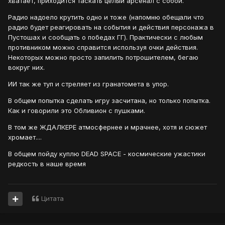
хватает, приходится таскать целый арсенал с собой.
Радио надоело крутить одно и тоже (напомню обещали что
радио будет реагировать на события и действия персонажа в
Пустошах и сообщать о победах ГГ). Практически с любым
противником можно справится используя очки действия.
Некоторых можно просто запилить потрошителем, бегаю
вокруг них.
ИИ так же туп и стреляет из гранатомета в упор.
В общем попытка сделать игру засчитана, но только попытка.
Как и говорили это Обливион с пушками.
В том же ЖДАЛКЕРЕ атмосфернее и мрачнее, хотя и сюжет
хромает....
В общем пойду куплю DEAD SPACE - космические ужастики
редкость в наше время
Цитата