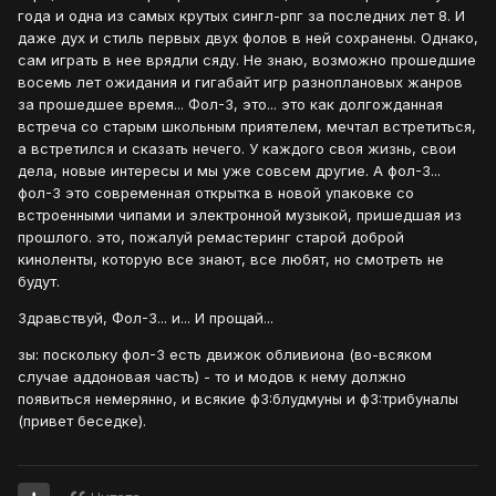
года и одна из самых крутых сингл-рпг за последних лет 8. И
даже дух и стиль первых двух фолов в ней сохранены. Однако,
сам играть в нее врядли сяду. Не знаю, возможно прошедшие
восемь лет ожидания и гигабайт игр разноплановых жанров
за прошедшее время... Фол-3, это... это как долгожданная
встреча со старым школьным приятелем, мечтал встретиться,
а встретился и сказать нечего. У каждого своя жизнь, свои
дела, новые интересы и мы уже совсем другие. А фол-3...
фол-3 это современная открытка в новой упаковке со
встроенными чипами и электронной музыкой, пришедшая из
прошлого. это, пожалуй ремастеринг старой доброй
киноленты, которую все знают, все любят, но смотреть не
будут.
Здравствуй, Фол-3... и... И прощай...
зы: поскольку фол-3 есть движок обливиона (во-всяком
случае аддоновая часть) - то и модов к нему должно
появиться немерянно, и всякие ф3:блудмуны и ф3:трибуналы
(привет беседке).