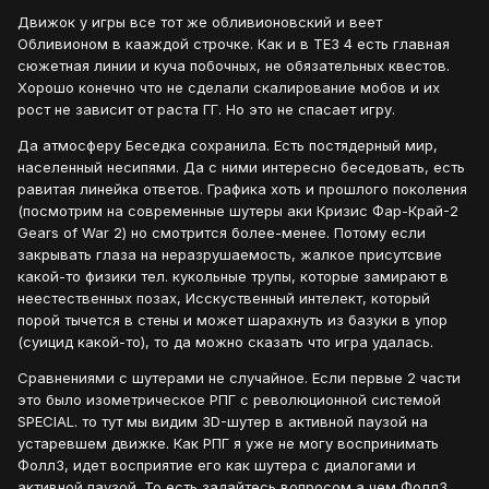
Движок у игры все тот же обливионовский и веет
Обливионом в кааждой строчке. Как и в ТЕЗ 4 есть главная
сюжетная линии и куча побочных, не обязательных квестов.
Хорошо конечно что не сделали скалирование мобов и их
рост не зависит от раста ГГ. Но это не спасает игру.
Да атмосферу Беседка сохранила. Есть постядерный мир,
населенный несипями. Да с ними интересно беседовать, есть
равитая линейка ответов. Графика хоть и прошлого поколения
(посмотрим на современные шутеры аки Кризис Фар-Край-2
Gears of War 2) но смотрится более-менее. Потому если
закрывать глаза на неразрушаемость, жалкое присутсвие
какой-то физики тел. кукольные трупы, которые замирают в
неестественных позах, Исскуственный интелект, который
порой тычется в стены и может шарахнуть из базуки в упор
(суицид какой-то), то да можно сказать что игра удалась.
Сравнениями с шутерами не случайное. Если первые 2 части
это было изометрическое РПГ с революционной системой
SPECIAL. то тут мы видим 3D-шутер в активной паузой на
устаревшем движке. Как РПГ я уже не могу воспринимать
Фолл3, идет восприятие его как шутера с диалогами и
активной паузой. То есть задайтесь вопросом а чем Фолл3