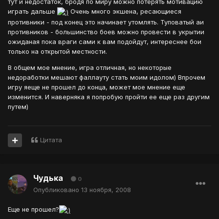
тут и недостаток, бродя по миру можно потерять мотивацию
играть дальше
Очень много экшена, ресающиеся
противники - под конец это начинает утомлять. Туповатый аи
противников - большинство боев можно провести в укрытии
ожиданая пока враги сами к вам подойдут, интереснее бои
только на открытой местности.
В общем мое мнение, игра отличная, но некоторые
недоработки мешают фаллауту стать моим идолом) Впрочем
игру яеще не прошел до конца, может мое мнение еще
изменится. И наверняка я попробую пройти ее еще раз другим
путем)
Цитата
Чудька
0
Опубликовано
13 ноября, 2008
Еще не прошел?