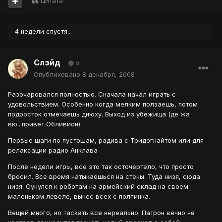
Цитата
4 недели спустя...
Слэйд
0
Опубликовано
8 декабря, 2008
Разочаровался полностью. Сначала начал играть с
удовольствием. Особенно когда мелким ползаешь, потом
подросток отмечаешь днюху. Выход из убежища (де жа
вю...привет Обливион)
Первые шаги по пустошам, радива с Тридогнайтом или для
релаксации радио Анклава
После недели игры, все это так осточертело, что просто
бросил. Все время натыкаешься на стены. Туда низя, сюда
низя. Сунулся к роботам на армейский склад на своем
маленьком левеле, вынес всех с полпинка.
Вещей много, но таскать все нереально. Патрон вечно не