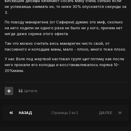
висевшие дебафы начинают сосать ману очень сильно если
не успеваешь снимать их, то ниже 30% опускается секунды за
3.
По поводу манарегена (от Сафирки) думаю это миф, сколько
на него ходили ни одного раза не было ни у кого, причем нет
нигде даже скрина этого эфекта.
Так что можно считать весь манареген чисто свой, от
пассивного и колодцев маны, мало - плохо, много тоже плохо.
У нас Волк под жертвой кастовал групп щит потому как после
него прокали его колодцы и восстанавливалось поряка 10-
20%маны.
Цитата
НАЗАД
Страница 2 из 2
ДАЛЕЕ