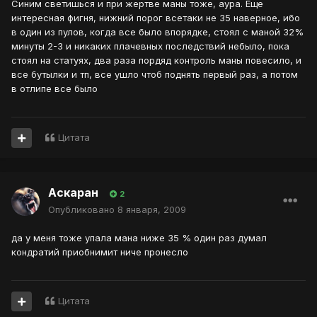
Синим светишься и при жертве маны тоже, аура. Еще
интересная фигня, нижний порог всетаки не 35 наверное, ибо
в один из пулов, когда все было впорядке, стоял с маной 32%
минуты 2-3 и никаких плачевных последствий небыло, пока
стоял на статуях, два раза пордяд контроль маны повесило, и
все бутылки и тп, все ушло чтоб поднять первый раз, а потом
в отлипе все было
Цитата
Аскаран
2
Опубликовано
8 января, 2009
да у меня тоже упала мана ниже 35 % один раз думал
кондратий приобнимит ниче пронесло
Цитата