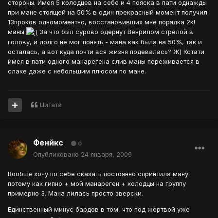
стороны. Имея 5 колодцев на себе и 4 пояска в пати однажды
при мане стоящей на 50% в один прекрасный момент получил
13проков одномоментно, восстановивших мне порядка 2к!
маны
За что был сурово одернут Венрилом стрелой в
голову, и долго не мог понять - мана как была на 50%, так и
осталась, а вот куда почти вся жизня подевалась? Ж) Кстати
имея в пати одного манарегена слив маны переживается в
слаке даже с небольшим плюсом по мане.
Цитата
Фенйкс
0
Опубликовано
24 января, 2009
Вообще хочу по себе сказать постоянно спринтила ману
потому как гипно + мой манареген + колодцы на группу
примерно 3. Мана лилась просто зверски.
Единственный минус бардов в том, что под жертвой уже