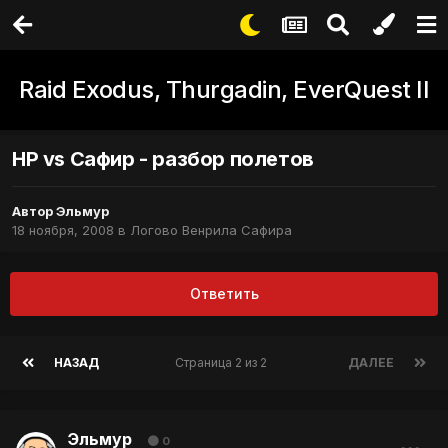
Raid Exodus, Thurgadin, EverQuest II
НР vs Сафир - разбор полетов
Автор
Эльмур
18 ноября, 2008
в
Логово Венрила Сафира
Ответить
НАЗАД
Страница 2 из 2
ДАЛЕЕ
Эльмур
0