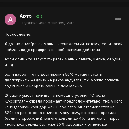
Артэ
8
Опубликовано
8 января, 2009
Послесловие:
1) дот на слив/реген маны - неснимаемый, потому, если такой
поймал, надо предпринять необходимые действия:
если слив - то запустить реген маны - печать, щепка, сердце,
и т.д.
если набор - то по достижении 50% можно нажать
даблспринт - медлить не рекомендуется, т.к. можно попасть
под гипноз и набрать больше чем можно.
2) сафир умеет лечиться с помощью умения "Стрела
Куксзитля" - стрела поражает (предположительно) тех, у кого
не выдержан коридор маны, при этом он отлечивается на
620к за раз; стрела сливает ману тому, кого она поразила
(если не срезистит). мы его довели до 4%, а потом он через
несколько секунд был уже 25% здоровья - отлечился