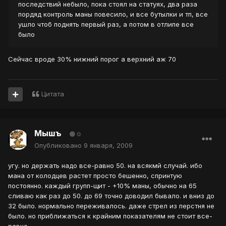
последствий небыло, пока стоял на статуях, два раза
пордяд контроль маны повесило, и все бутылки и тп, все
ушло чтоб поднять первый раз, а потом в отлипе все
было
Сейчас вроде 30% нижний порог а верхний аж 70
Цитата
Мышъ
0
Опубликовано
9 января, 2009
угу. но держать надо все-равно 50. на всякмй случай. ибо
мана от колодцев растет просто бешенно, спринтую
постоянно. каждый групп-щит - +10% маны, обычно на 65
сливаю как раз до 50. до 69 точно доводил бывало. и вниз до
32 было. нормально переживалось. даже стрел из перстня не
было. но приближаться к крайним показателям не стоит все-