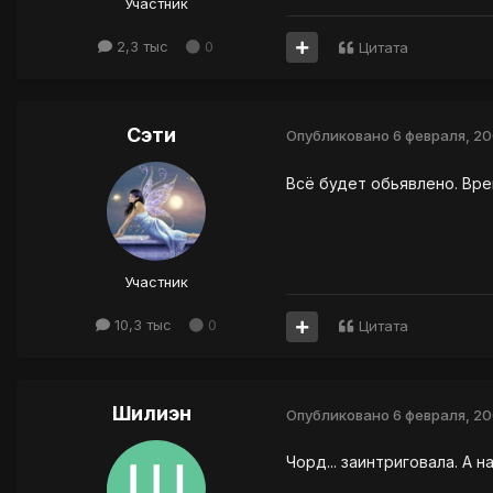
Участник
2,3 тыс
0
Цитата
Сэти
Опубликовано
6 февраля, 2
Всё будет обьявлено. Вре
Участник
10,3 тыс
0
Цитата
Шилиэн
Опубликовано
6 февраля, 2
Чорд... заинтриговала. А н