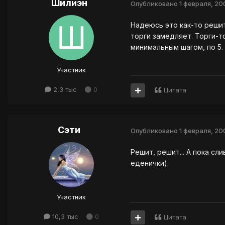
Шилиэн
Опубликовано
1 февраля, 20
Надеюсь это как-то решит
торги замедляет. Торги-т
минимальным шагом, по 5.
Участник
2,3 тыс
0
Цитата
Сэти
Опубликовано
1 февраля, 20
Решит, решит... А пока с
еденички).
Участник
10,3 тыс
0
Цитата