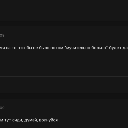
009
мя на то что-бы не было потом "мучительно больно" будет дан
009
ам тут сиди, думай, волнуйся...