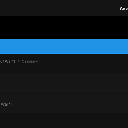
Уже
of War")
Оверкинг
 War")