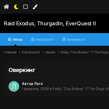
Raid Exodus, Thurgadin, EverQuest II
Обзор
EverQuest II
Активность
Главная
EverQuest II
Архив
Рейд "Псы Войны" ("The Dogs 
Оверкинг
Автор
Лого
1 февраля, 2009
в
Рейд "Псы Войны" ("The Dogs of