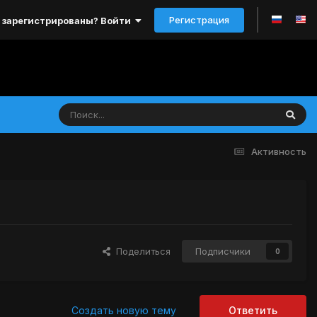
Регистрация
 зарегистрированы? Войти
Активность
Поделиться
Подписчики
0
Создать новую тему
Ответить