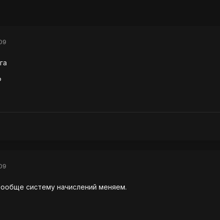
09
га
P
09
х вообще систему начислений меняем.