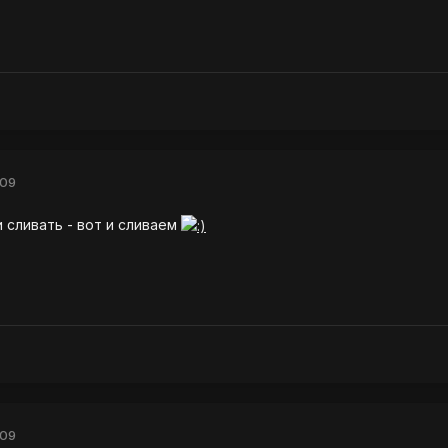
009
и сливать - вот и сливаем
009