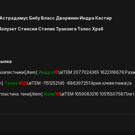
 Астрадамус Бибу Власс Дворянин Индра Кастир
Полуэкт Стенсия Степик Транзига Тэлос Храб
сылка
запястники[/item]
Индра
10
\aITEM 2077024365 1622316676:Раз
em]
Тэлос
450
\aITEM -1151252145 -886397251:Ария клеветника\/a
пластина тени[/item]
Кэли
10
\aITEM 1659083216 1051550758:Плет