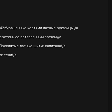
042:Украшенные костями латные рукавицы\/a
ерстень со вставленным глазом\/a
Проклятые латные щитки капитана\/a
г тени\/a