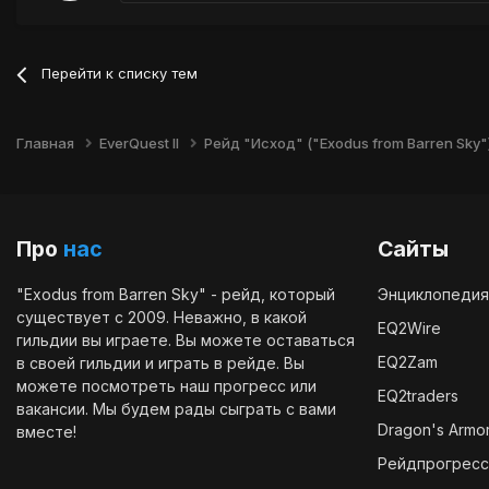
Перейти к списку тем
Главная
EverQuest II
Рейд "Исход" ("Exodus from Barren Sky"
Про
нас
Сайты
"Exodus from Barren Sky" - рейд, который
Энциклопедия
существует с 2009. Неважно, в какой
EQ2Wire
гильдии вы играете. Вы можете оставаться
EQ2Zam
в своей гильдии и играть в рейде. Вы
можете посмотреть наш
прогресс
или
EQ2traders
вакансии
. Мы будем рады сыграть с вами
Dragon's Armo
вместе!
Рейдпрогресс