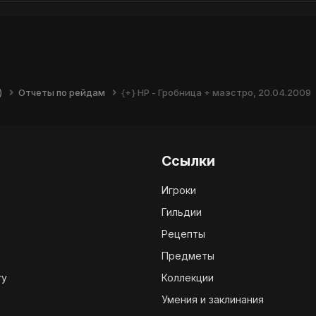
)
Отчеты по рейдам
{+} НР - Гробница + маэстро, 20.04.2009
Ссылки
Игроки
Гильдии
Рецепты
Предметы
ry
Коллекции
Умения и заклинания