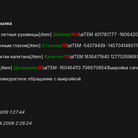
сылка
 латные рукавицы[/item]
Шейкер
100
\aITEM 401781777 -160642
енным глазом[/item]
Стенсия
10
\aITEM -54379439 -1457041460:П
итки капитана[/item]
Квалтис
10
\aITEM 1836471940 1277526989:
[/item]
Дворянин
25
\aITEM -160464113 706670654:Выкройка сапо
неаккуратное обращение с выкройкой.
009 1:27:44
4.2009 2:26:24