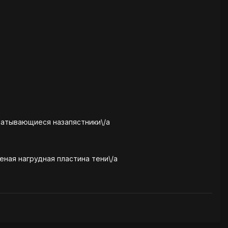
матывающиеся назапястники\/a
еная нагрудная пластина тени\/a