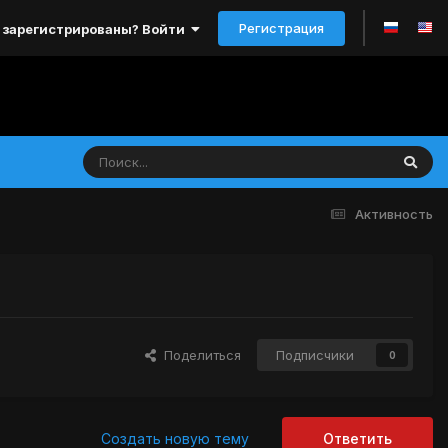
Регистрация
 зарегистрированы? Войти
Активность
Поделиться
Подписчики
0
Создать новую тему
Ответить