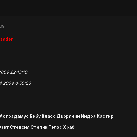
009
usader
2009 22:13:16
4.2009 0:50:23
 Астрадамус Бибу Власс Дворянин Индра Кастир
уэкт Стенсия Степик Тэлос Храб