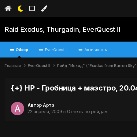
Raid Exodus, Thurgadin, EverQuest II
Обзор
EverQuest II
Активность
Главная
EverQuest II
Рейд "Исход" ("Exodus from Barren Sky"
{+} НР - Гробница + маэстро, 20.
Автор
Артэ
22 апреля, 2009
в
Отчеты по рейдам