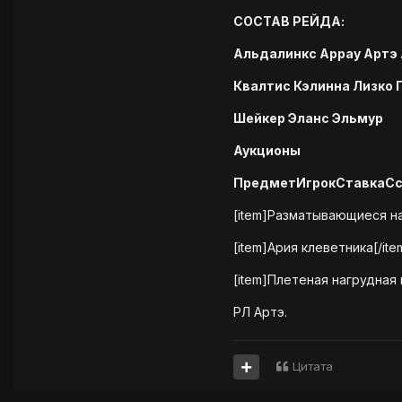
СОСТАВ РЕЙДА:
Альдалинкс Аррау Артэ
Квалтис Кэлинна Лизко 
Шейкер Эланс Эльмур
Аукционы
Предмет
Игрок
Ставка
С
[item]Разматывающиеся на
[item]Ария клеветника[/it
[item]Плетеная нагрудная 
РЛ Артэ.
Цитата