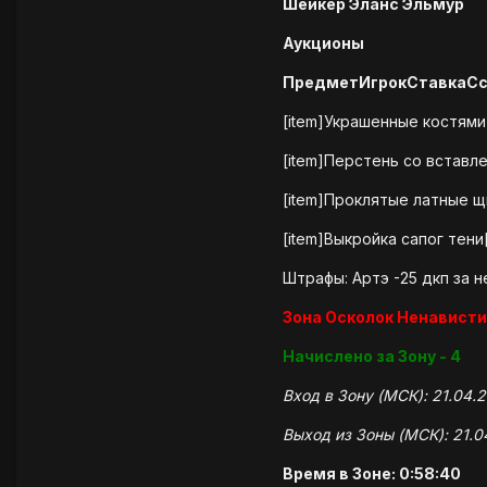
Шейкер Эланс Эльмур
Аукционы
Предмет
Игрок
Ставка
С
[item]Украшенные костями
[item]Перстень со вставл
[item]Проклятые латные щ
[item]Выкройка сапог тени
Штрафы: Артэ -25 дкп за 
Зона Осколок Ненависти
Начислено за Зону - 4
Вход в Зону (МСК): 21.04.2
Выход из Зоны (МСК): 21.0
Время в Зоне: 0:58:40