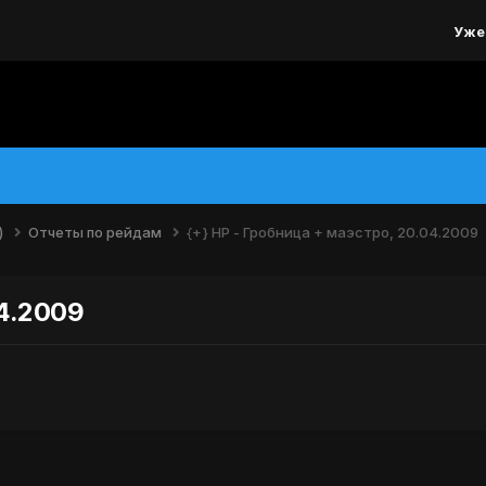
Уже
)
Отчеты по рейдам
{+} НР - Гробница + маэстро, 20.04.2009
04.2009