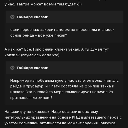
у нас, завтра может всеми там будет -)))
Тайбарс сказал:
если персонаж заходит альтом не внесенным в список
основ рейда - все уже пикап?
А как же? Всё. Гипс сняли клиент уехал. А ты думал тут
халява? (глумлюсь если что)
Тайбарс сказал:
Например на победном пуле у нас вылетел волш -топ дпс
рейда и трубадур. и 1 пати состояла из 2 хилов танка и
иллюза.Это в какой то мере компенсирует наличие 2х
приглашенных хилов)?
На вскидку не скажешь. Надо составить систему
интегральных уравнений на основе КПД вылетевшего перса с
учётом солнечной активности на момент падения Тунгузки.