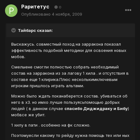
Раритетус
0
Опубликовано
4 ноября, 2009
Тайбарс сказал:
Выскажусь. совместный поход на зарракона показал
эффективность подобной методики для освоения новых
мобов.
Смелыене смогли полностью собрать необходимый
состав на зарракона из за лагову 1 хила . и отсутствия в
составе еще 1 клирика.Плюс несколькимключевым
игрокам пришлось играть альтами.
Можно было ждать поканаберется состав. убиваться об
него в х3. но имхо лучше пользуясьпомощью добрых
людей ( в данном случае
спасибо Диджидраку и Бибу
)
мобвсе же убит.
1 хилу в пати . особенно на фк сложно.
Поэтомуесли какому то рейду нужна помощь тех или ных