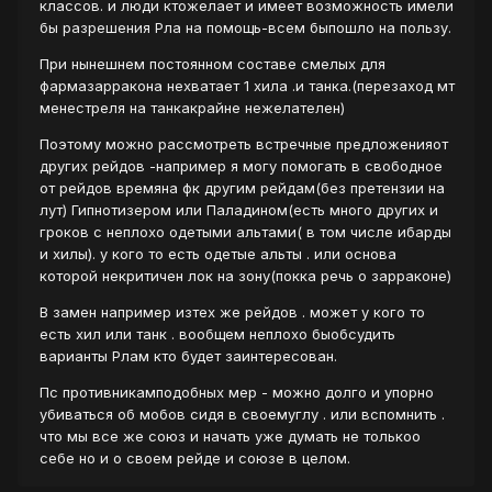
классов. и люди ктожелает и имеет возможность имели
бы разрешения Рла на помощь-всем быпошло на пользу.
При нынешнем постоянном составе смелых для
фармазарракона нехватает 1 хила .и танка.(перезаход мт
менестреля на танкакрайне нежелателен)
Поэтому можно рассмотреть встречные предложенияот
других рейдов -например я могу помогать в свободное
от рейдов времяна фк другим рейдам(без претензии на
лут) Гипнотизером или Паладином(есть много других и
гроков с неплохо одетыми альтами( в том числе ибарды
и хилы). у кого то есть одетые альты . или основа
которой некритичен лок на зону(покка речь о зарраконе)
В замен например изтех же рейдов . может у кого то
есть хил или танк . вообщем неплохо быобсудить
варианты Рлам кто будет заинтересован.
Пс противникамподобных мер - можно долго и упорно
убиваться об мобов сидя в своемуглу . или вспомнить .
что мы все же союз и начать уже думать не толькоо
себе но и о своем рейде и союзе в целом.