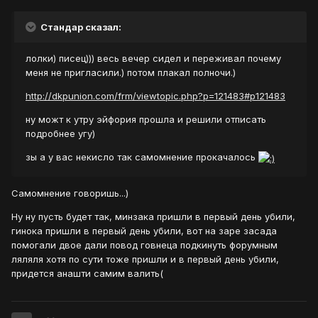
Стандар сказал:
лолки) писец))) весь вечер сидел и переживал почему
меня не пригласили.) потом плакал полночи.)
http://dkpunion.com/frm/viewtopic.php?p=121483#p121483
ну можт к утру эйфория прошла и решили отписать
подробнее угу)
зы а у вас некисло так самомнение прокачалось
Самомнение говоришь...)
Ну ну пусть будет так, минзака пришли в первый день убили,
гинока пришли в первый день убили, вот на заре засада
помогали двое дали повод говнеца подкинуть форумным
ляляля хотя по сути тоже пришли и в первый день убили,
придется анашти самим валить(