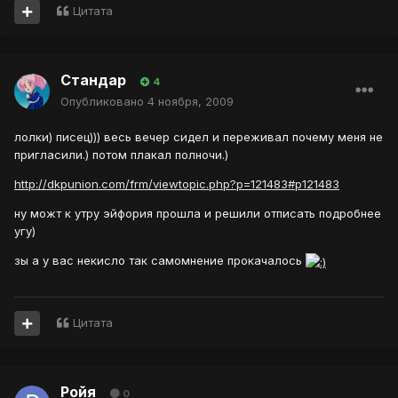
Цитата
Стандар
4
Опубликовано
4 ноября, 2009
лолки) писец))) весь вечер сидел и переживал почему меня не
пригласили.) потом плакал полночи.)
http://dkpunion.com/frm/viewtopic.php?p=121483#p121483
ну можт к утру эйфория прошла и решили отписать подробнее
угу)
зы а у вас некисло так самомнение прокачалось
Цитата
Ройя
0