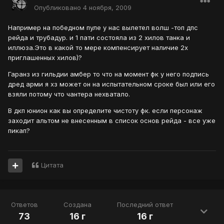
Опубликовано
4 ноября, 2009
Например на победном пуле у нас вылетел волш -топ дпс
рейда и трубадур. и 1 пати состояла из 2 хилов танка и
иллюза.Это в какой то мере компенсирует наличие 2х
приглашенных хилов)?
Гаранз из гильдии амбер то что на момент фк у него подпись
дред арми я хз может он на испытательном сроке был или его
взяли потому что чантера нехватало.
В дкп юнион как вы определите чистоту фк. если персонаж
заходит альтом не внесенным в список основ рейда - все уже
пикап?
Цитата
Ответов
Создана
Последний ответ
73
16 г
16 г