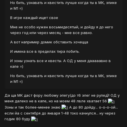
Но бить, узнавать и квестить лучше когда ты в МК, эпике
и М1 =)
В игре каждый ищет свое
Мне не особо нужен восьмидесятый, и дойду я до него
через год или через месяц - мне все равно.
А вот например домик обставить хочецца
И имена все в пределах тира побить.
И зоны узнать все и квесты. А ОД у меня дааааавно в
капе =)
Но бить, узнавать и квестить лучше когда ты в МК, эпике
и М1 =)
Да ща МК даст фору любому эпегу(до т6 эпег не рулед)! ОД у
меня далеко не в капе, но на моем 48 лвле хватает 56
Зоны и так более-менее знаю
А до 80 дойду... о-о-о-ой...
если йа с сентября до января 1-48 токо качнулся... ну через
годик 80 буду