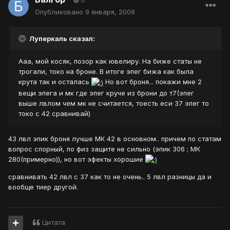
0
Опубликовано
9 января, 2008
Луперкаль сказал:
Ааа, мой косяк, позор как ювелиру. На биже статы не
трогали, токо на броне. В итоге эпег бижа как была
крута так и осталась
Но вот броня... покажи мне 2
вещи эпега и мк где эпег круче из брони до т7(эпег
выше лвлом чем мк не считается, тоесть еси 37 эпег то
токо с 42 сравнивай)
43 лвл эпик броня лучше МК 42 в основном.. причем по статам
вопрос спорный, по физ защите не сильно (эпик 306 ; МК
280(примерно)), но вот эфекты хорошие
сравнивать 42 лвл с 37 как то не очень.. 5 лвл разницы да и
вообще тиер другой.
Цитата