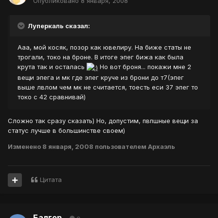
Опубликовано
8 января, 2008
Луперкаль сказал:
Ааа, мой косяк, позор как ювелиру. На биже статы не
трогали, токо на броне. В итоге эпег бижа как была
крута так и осталась
Но вот броня... покажи мне 2
вещи эпега и мк где эпег круче из брони до т7(эпег
выше лвлом чем мк не считается, тоесть еси 37 эпег то
токо с 42 сравнивай)
Сложно так сразу сказать) Но, допустим, пвпшные вещи за
статус лучше в большинстве своем)
Изменено
8 января, 2008
пользователем Архаэль
Цитата
Балгор