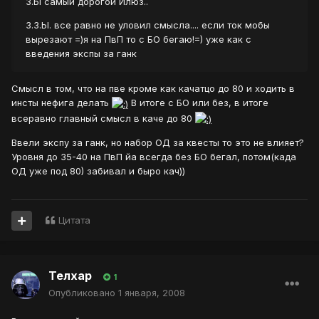
З.Ы самый дорогой Илюз..
З.З.Ы. все равно не уловил смысла.... если ток мобы
вырезают =)я на ПвП то с БО бегаю!=) уже как с
введения экспы за ганк
Смысл в том, что на пве кроме как качатцо до 80 и ходить в
инсты нефига делать
В итоге с БО или без, в итоге
всеравно главный смысл в каче до 80
Ввели экспу за ганк, но набор ОД за квесты то это не влияет?
Уровня до 35-40 на ПвП йа всегда без БО бегал, потом(када
ОД уже под 80) забивал и быро кач))
Цитата
Телхар
1
Опубликовано
1 января, 2008