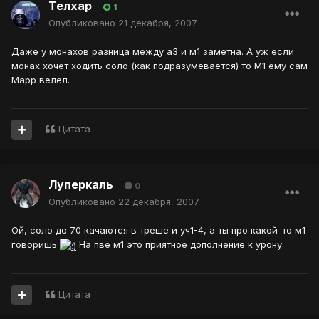
Телхар
1
Опубликовано
21 декабря, 2007
Даже у монахов разница между а3 и м1 заметна. А уж если
монах хочет ходить соло (как подразумевается) то М1 ему сам
Марр велел.
Цитата
Луперкаль
0
Опубликовано
22 декабря, 2007
Ой, соло до 70 качаются в треше и уч1-4, а ты про какой-то м1
говоришь
На пве м1 это приятное дополнение к урону.
Цитата