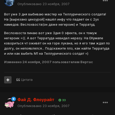
Опубликовано
23 ноября, 2007
Вот уже 3 дня выбиваю мастер на Теллурического солдата!
На [вырезано цензурой] нашёл инфу что падает он с 2ух
намедов: Веслохвоста(он даже негероик) и Терратуд.
Веслохвоста пинаю вот уже 3дня 0 эфекта, он к томуж
негероик =((. А вот Терратуда невидел неразу. На ЕКумапе
ковориться чт оживёт он на горе лукана, но я его там ждал по
долгу, он непоявлялся... Подскажите плз, как найти Терратуда
и или как выбить М1 на Теллурического солдат =)
Изменено
24 ноября, 2007
пользователем Вертас
Цитата
Фай Д. Флоурайт
33
Опубликовано
23 ноября, 2007