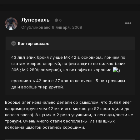
Луперкаль
0
Опубликовано
9 января, 2008
Балгор сказал:
43 лвл эпик броня лучше МК 42 в основном.. причем по
статам вопрос спорный, по физ защите не сильно (эпик
306 ; МК 280(примерно)), но вот эфекты хорошие
сравнивать 42 лвл с 37 как то не очень.. 5 лвл разницы
да и вообще тиер другой.
Вообще эпег изначально делали со смыслом, что 35лвл эпег
например круче чем 42 мк и его можно до 52 носить(или до
нового эпега). А ща мк в 2 раза улучшили, а легенды/эпеги не
тронули. Очень много стали бесполезны. Из ПвПшных
половина шмоток остались хорошими.