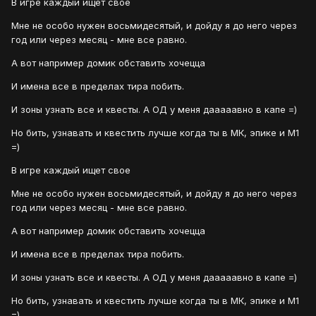
В игре каждый ищет свое
Мне не особо нужен восьмидесятый, и дойду я до него через
год или через месяц - мне все равно.
А вот например домик обставить хочецца
И имена все в пределах тира побить.
И зоны узнать все и квесты. А ОД у меня дааааавно в капе =)
Но бить, узнавать и квестить лучше когда ты в МК, эпике и М1
=)
В игре каждый ищет свое
Мне не особо нужен восьмидесятый, и дойду я до него через
год или через месяц - мне все равно.
А вот например домик обставить хочецца
И имена все в пределах тира побить.
И зоны узнать все и квесты. А ОД у меня дааааавно в капе =)
Но бить, узнавать и квестить лучше когда ты в МК, эпике и М1
=)