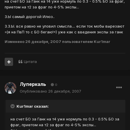
на счет БО за Ганк на т4 уже нормуль по 0.3 - 0.5% БО за фраг,
приетом на т2 за фраг по 4-5% экспы...
З.Ы самый дорогой Илюз..
З.З.Ы. все равно не уловил смысла.... если ток мобы вырезают
=)я на ПвП то с БО бегаю!=) уже как с введения экспы за ганк
Изменено
26 декабря, 2007
пользователем Kur1mar
Цитата
Луперкаль
0
Опубликовано
26 декабря, 2007
Kur1mar сказал:
на счет БО за Ганк на т4 уже нормуль по 0.3 - 0.5% БО за
фраг, приетом на т2 за фраг по 4-5% экспы...