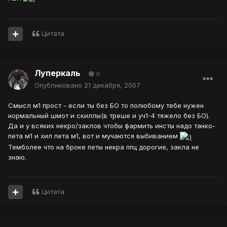
Цитата
Луперкаль
0
Опубликовано
21 декабря, 2007
Смысл м1 прост - если ты без БО то полюбому тебе нужен
нормальный шмот и скиллы(в треше и уч1-4 тяжело без БО).
Да и у всяких некро/заклов чтобы фармить инсты надо танко-
пета м1 и хил пета м1, вот и мучаются выбиванием
Темболее что на броке петы некра ппц дорогие, закла не
знаю.
Цитата