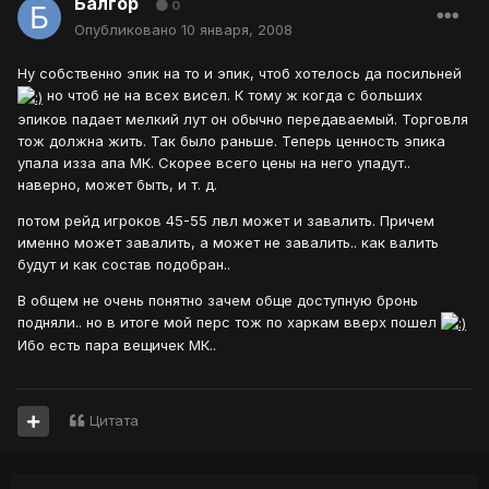
Балгор
0
Опубликовано
10 января, 2008
Ну собственно эпик на то и эпик, чтоб хотелось да посильней
но чтоб не на всех висел. К тому ж когда с больших
эпиков падает мелкий лут он обычно передаваемый. Торговля
тож должна жить. Так было раньше. Теперь ценность эпика
упала изза апа МК. Скорее всего цены на него упадут..
наверно, может быть, и т. д.
потом рейд игроков 45-55 лвл может и завалить. Причем
именно может завалить, а может не завалить.. как валить
будут и как состав подобран..
В общем не очень понятно зачем обще доступную бронь
подняли.. но в итоге мой перс тож по харкам вверх пошел
Ибо есть пара вещичек МК..
Цитата