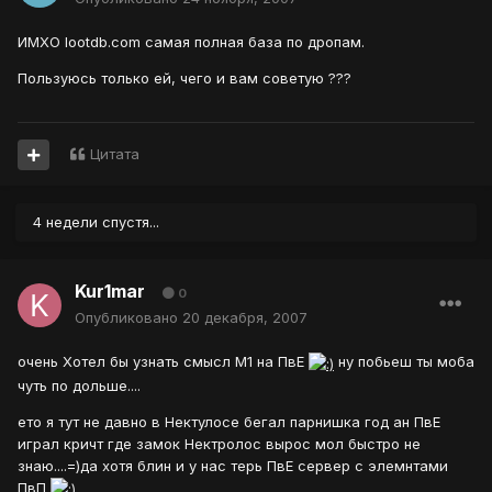
ИМХО lootdb.com самая полная база по дропам.
Пользуюсь только ей, чего и вам советую ???
Цитата
4 недели спустя...
Kur1mar
0
Опубликовано
20 декабря, 2007
очень Хотел бы узнать смысл М1 на ПвЕ
ну побьеш ты моба
чуть по дольше....
ето я тут не давно в Нектулосе бегал парнишка год ан ПвЕ
играл кричт где замок Нектролос вырос мол быстро не
знаю....=)да хотя блин и у нас терь ПвЕ сервер с элемнтами
ПвП