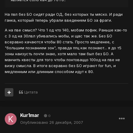
На пвп без БО сидят ради ОД, без которых ты мяско. И ради
ганка, который теперь убрали введением БО за фраги.
А на пве смысл? Что 1 од что 140, мобам пофик. Раньше как-то
с 3 од на 30лвл убивались мобы, и щас так же. Без БО
всеравно качаются чтобы 80 стать. Просто медленее, с
"большим познанием зон", правда ппц как познают... я до т5
зоны наизусть почти знаю, хотя мало там был без БО. А
манчить квесты для того чтобы понтоваццо 100од на пве не
вижу смысла. В итоге всеравно без БО играют for fun, и
медленным или длинным способом идут к 80.
Цитата
Kur1mar
0
Опубликовано
26 декабря, 2007