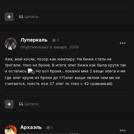
Цитата
Луперкаль
0
Опубликовано
8 января, 2008
Ааа, мой косяк, позор как ювелиру. На биже статы не
трогали, токо на броне. В итоге эпег бижа как была крута так
и осталась
Но вот броня... покажи мне 2 вещи эпега и мк
где эпег круче из брони до т7(эпег выше лвлом чем мк не
считается, тоесть еси 37 эпег то токо с 42 сравнивай)
Цитата
Архаэль
0