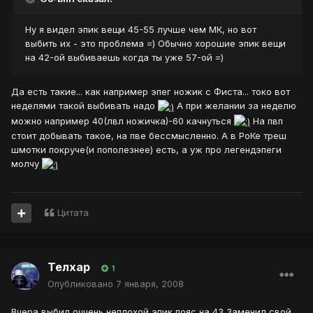
Ну я видел эпик вещи 45-55 лучше чем МК, но вот
выбить их - это проблема =) Обычно хорошие эпик вещи
на 42-ой выбиваешь когда ты уже 57-ой =)
Да есть такие... как например эпег ножик с Фиста... токо вот
неделями такой выбивать надо
А при желании за неделю
можно например 40(лвл ножичка)-60 качнуться
На пвп
стоит добывать такое, на пве бессмысленно. А в РоКе треш
шмотки покруче(и пополезнее) есть, а уж про легендэпеги
молчу
Цитата
Телхар
1
Опубликовано
7 января, 2008
Вчера выбил оччень неплохой эпик пояс на 43 Заменил свой