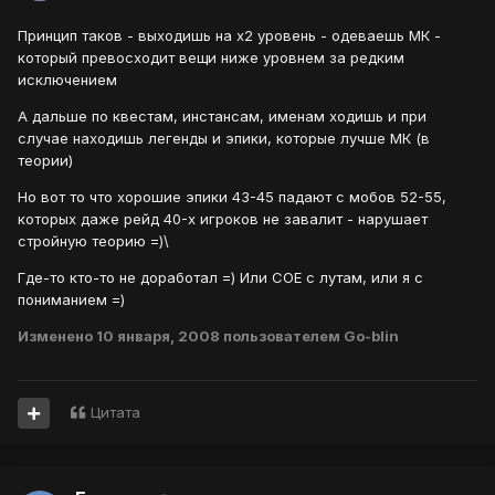
Принцип таков - выходишь на х2 уровень - одеваешь МК -
который превосходит вещи ниже уровнем за редким
исключением
А дальше по квестам, инстансам, именам ходишь и при
случае находишь легенды и эпики, которые лучше МК (в
теории)
Но вот то что хорошие эпики 43-45 падают с мобов 52-55,
которых даже рейд 40-х игроков не завалит - нарушает
стройную теорию =)\
Где-то кто-то не доработал =) Или СОЕ с лутам, или я с
пониманием =)
Изменено
10 января, 2008
пользователем Go-blin
Цитата