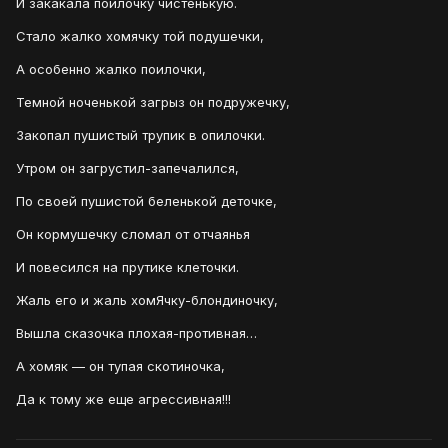
И закакала поилочку чистенькую.
Стало жалко хомячку той подушечки,
А особенно жалко поилочки,
Темной ноченькой загрыз он подружечку,
Закопал пушистый трупик в опилочки.
Утром он загрустил-запечалился,
По своей пушистой беленькой деточке,
Он кормушечку сломал от отчаянья
И повесился на прутике клеточки.
Жаль его и жаль хомЯчку-блондиночку,
Вышла сказочка плохая-противная…
А хомяк — он тупая скотиночка,
Да к тому же еще агрессивная!!!