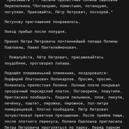
Перепелкина."Поговорим, помечтаем, потанцуем,
погуляем. Приезжайте, Пётр Петрович, поскорей."
Петухову приглашение понравилось.
Поезд прибыл после полудня.
Принял Петра Петровича почтеннейший папаша Полины
Павловны, Павел Пантелеймонович.
- Пожалуйста, Пётр Петрович, присаживайтесь
поудобнее, проговорил папаша.
Подошёл плешивенький племянник, поздоровался:
Порфирий Платонович Поликарпов. Просим, просим.
Появилась прелестная Полина. Полные плечи покрывал
прозрачный персидский платок. Поговорили, пошутили.
Пригласила пообедать. Подали пельмени, плов, пикули,
печёнку, паштет, пирожки, пирожное, пол-литра
померанцевой. Плотно пообедали. Пётр Петрович
почувствовал приятное пресыщение. После приёма пищи,
после плотного перекуса, Полина Павловна пригласила
Петра Петровича прогуляться по парку. Перед парком