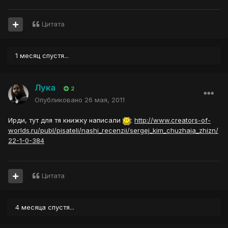
Цитата
1 месяц спустя...
Лука
2
Опубликовано
26 мая, 2011
Ирди, тут для тя книжку написали
:
http://www.creators-of-
worlds.ru/publ/pisateli/nashi_recenzii/sergej_kim_chuzhaja_zhizn/
22-1-0-384
Цитата
4 месяца спустя...