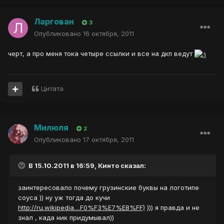
Ларгован
3
Опубликовано
16 октября, 2011
черт, а про меня тока четыре ссылки и все на дкп ведут
Цитата
Милюля
2
Опубликовано
17 октября, 2011
В 15.10.2011 в 16:59, Кинто сказал:
заинтересовало почему грузинские буквы на логотипе
соуса )) ну уж тогда до кучи
http://ru.wikipedia....F0%F3%E7%E8%FF)
))) я правда и не
знал , када ник придумывал))