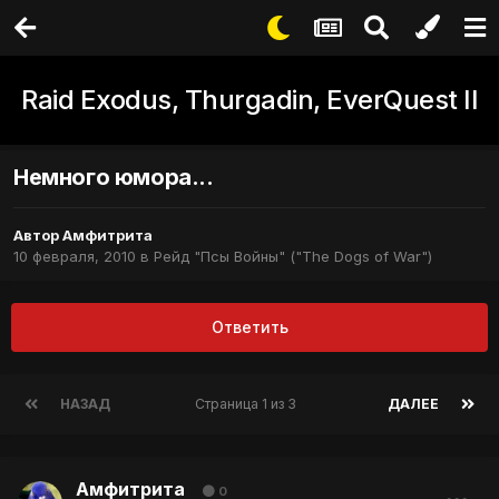
Raid Exodus, Thurgadin, EverQuest II
Немного юмора...
Автор
Амфитрита
10 февраля, 2010
в
Рейд "Псы Войны" ("The Dogs of War")
Ответить
НАЗАД
Страница 1 из 3
ДАЛЕЕ
Амфитрита
0