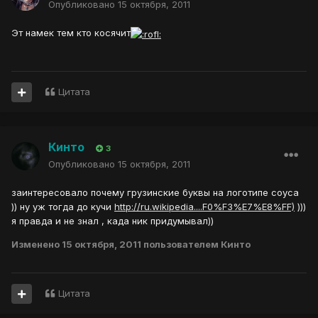
Опубликовано
15 октября, 2011
Эт намек тем кто косячит
Цитата
Кинто
3
Опубликовано
15 октября, 2011
заинтересовало почему грузинские буквы на логотипе соуса
)) ну уж тогда до кучи
http://ru.wikipedia....F0%F3%E7%E8%FF)
)))
я правда и не знал , када ник придумывал))
Изменено
15 октября, 2011
пользователем Кинто
Цитата