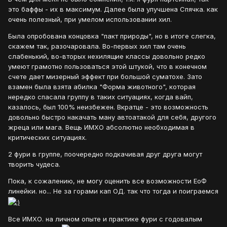
это баффы - их в максимум. Далее была улучшена Спячка. как
очень полезный, при умелом использовании хил.
Была опробована концовка "пакт природы", но в итоге слегка,
скажем так, разочаровала. Во-первых хил там очень
слабенький, во-вторых нехилящие классы довольно редко
умеют грамотно пользоваться этой штукой, что в конечном
счете дает мизерный эффект при большой суматохе. Зато
взамен была взята абилка "Форма животного", которая
нередко спасала группу в таких ситуациях, когда вайп,
казалось, был 100% неизбежен. Вкратце - это возможность
довольно быстро накачать ману автоатакой для себя, другого
жреца или мага. Вещь ИМХО абсолютно необходимая в
критических ситуациях.
2 фури в группе, поочередно подкачивая друг друга могут
творить чудеса.
Пока, к сожалению, не могу оценить все возможности ЕоФ
линейки. но... Не за горами кап ОД. так что тогда и поиграемся
Все ИМХО. на личном опыте и практике фури с годовалым