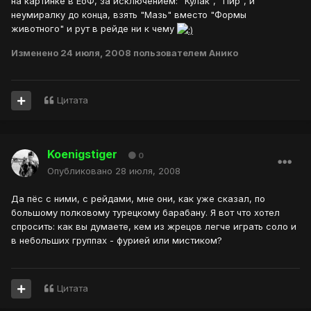
на картинке в ЕоФ, за исключением: "Кулак", "Пир", и
неумиралку до конца, взять "Мазь" вместо "Формы
животного" и рут в рейде ни к чему
Изменено
24 июля, 2008
пользователем Анико
Цитата
Koenigstiger
0
Опубликовано
28 июля, 2008
Да пёс с ними, с рейдами, мне они, как уже сказал, по
большому полковому турецкому барабану. Я вот что хотел
спросить: как вы думаете, кем из жрецов легче играть соло и
в небольших группах - фурией или мистиком?
Цитата