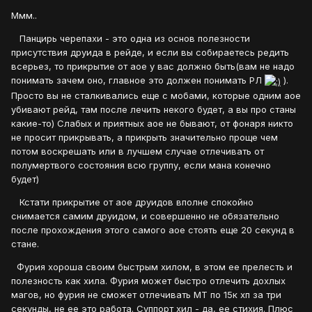
Ммм..
Панцирь черепахи - это одна из основ полезности
присутствия друида в рейде, и если вы собираетесь редить
всерьез, то прикрытие от аое у вас должно быть(вам не надо
понимать зачем оно, главное это должен понимать РЛ
).
Просто вы не сталкивались еще с мобами, которые одним аое
убивают рейд, там после лечить некого будет, а вы про станы
какие-то) Слабых и приятных аое не бывают, от фонаря никто
не просит прикрывать, а прикрыть значительно проще чем
потом воскрешать или в лучшем случае отлечивать от
полумертвого состояния всю группу, если мана конечно
будет)
Кстати прикрытие от аое друидов вполне спокойно
снимается самим друидом, и совершенно не обязательно
после прохождения этого самого аое стоять еще 20 секунд в
стане.
Фурия хороша своим быстрым хилом, в этом ее прелесть и
полезность как хила. Фурия может быстро отлечить дохлых
магов, но фурия не сможет отлечивать МТ по 15к хп за три
секунды, не ее это работа. Суппорт хил - да, ее стихия. Плюс