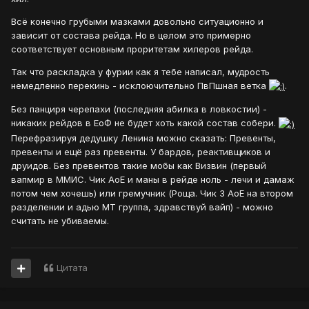
Всё конечно грубыми мазками довольно ситуационно и
зависит от состава рейда. Но в целом это примерно
соответствует основным проритетам хилеров рейда.
Так что раскладка у фурии как я тебе написал, мудрость
немедленно перекинь - исклоючительно ПвПшная ветка
.
Без панциря черепахи (последняя абилка в ловкостии) -
никаких рейдов в ЕоФ не будет хоть какой состав собери.
Перефразируя дедушку Ленина можно сказать: Превенты,
превенты и ещё раз превенты. У бардов, реактивщиков и
друидов. Без превентов такие мобы как Визвин (первый
вапмир в ММИС. Чик АоЕ и маны в рейде ноль - лечи и дамаж
потом чем хочешь) или гремучник (Роща. Чик 3 АоЕ на втором
разделении и адью МТ группа, здравствуй вайп) - можно
считать не убиваемы.
Цитата