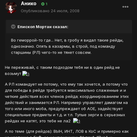
Анико
1
Опубликовано
24 июля, 2008
Епископ Мортан сказал:
Во геморрой-то где... Нет, в гробу я видал такие рейды,
однозначно. Опять в казармы, в строй, под команду
старшины (РЛ) чего-то не тянет совсем.
Не переживай, с таким подходом тебя ни в один рейд не
возьмут
А РЛ командует не потому, что ему так хочется, а потому что
для победы в рейде требуется максимально слаженные и и
четкие действия всех членов рейда; координированием этих
действий и занимается РЛ. Например управляет дамагом на
того или иного моба, предупреждает об АОЕ, задействует
специальные предметы и т.д. и т.п. Тупые зерги в серьезных
рейдах не катят, это тебе не ла2
А по теме (для рейдов): ВЫН, ИНТ, ЛОВ в КоС и примерно как