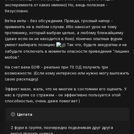
эксперемента от каких именно) Но, вещь полезная -
безусловно.
Ветка инты - без обсуждения. Правда, грозный напор -
применять не в любом случае. Ибо наносит урон не тому
противнику, который выбран целью, а любому ближайшему
(даже если он не находится в бою). Конечно опытные фурии
умеют выбирать позицию
)) Так что, будьте аккуратны и не
забудьте отключать в моменты опасности приведения "лишних
мобов".
На счет веки ЕОФ - реально при 70 ОД получить три
возможности. (Если кому интересно или нужно могу выложить
свою раскладку)
Эффект мази, жаль, что не многие в состоянии его оценить. У
нас в группе со стражем - он эффективно пользуется этой
способностью, очень даже помогает )
Цитата
2 фури в группе, поочередно подкачивая друг друга
могут творить чудеса.