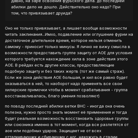
давно, на заре освоения фурьского дела. до последней
абилки дело не дошло. Действительно оно надо? При
том, что привязывает друида?
Оно не только привязывает, а лишает вообще возможности
читать заклинания...Имхо, подавление или оглушение фурии на
достаточное длительное время, которое нельзя отменить
самому - приносит только минусы. Я лично не вижу смысла в
возможности предоставить группе защиту от АОЕ для условия
которого требуется нахождение хила в зоне действия этого
АОЕ. В рейдах есть другие классы, предоставляющие
подобную защиту и без таких жертв (тот же самый страж).
Если же зона действия АОЕ большая, и хил все равно будет
оказываться в ней, то наоборот надо применять все свои
хилерские примочки чтобы в момент срабатывания - группа
восстанавливалась, благо умения позволяют)
по поводу последней абилки ветки ВНС - иногда она очень
полезна, нужно просто знать момент её применения и тогда
будет реальная возможность восстановить здоровье группы
или союзника именно в тот момент, когда все разлетятся от
аое или подобных ударов. Защищает не от всех
отталкивающих и сбивающих с ног, нахожусь в стадии