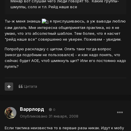
Менар вот слушай чего люди говорят то. Какие группы-
шмуппы, соло и т.п. Рейд наше все
Ты-ж меня знаешь
я прислушиваюсь, а уж выводы люблю
сам делать. Мне интересна общепринятая практика, но я не
умаю, что это абсолютный шаблон. Тем более, что я насчет
"рейд наше все" совершенно не уверен. Поживем - увидим.
Попробую раскладку с щитом. Опять таки тогда вопрос
(никогда подобным не пользовался) - и как надо понять, что
сейчас будет АОЕ, чтоб шмякнуть щит? Или его постоянно надо
пулять?
Цитата
Варрлорд
0
Опубликовано
31 января, 2008
Если тактика неизвестна то в первые разы никак. Идут к мобу