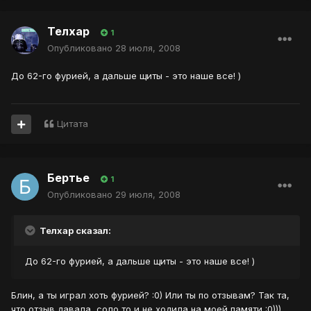
Телхар
1
Опубликовано
28 июля, 2008
До 62-го фурией, а дальше щиты - это наше все! )
Цитата
Бертье
1
Опубликовано
29 июля, 2008
Телхар сказал:
До 62-го фурией, а дальше щиты - это наше все! )
Блин, а ты играл хоть фурией? :0) Или ты по отзывам? Так та,
что отзыв давала, соло то и не ходила на моей памяти :0))).