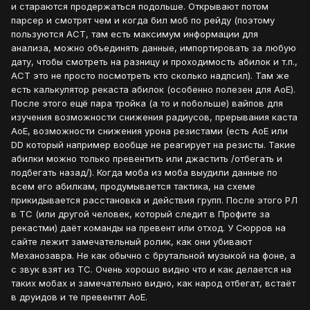
и стараются продержаться подольше. Открывают потом
парсер и смотрят чем и когда бил моб по рейду (поэтому
пользуются ACT, там есть максимум информации для
анализа, можно объединять данные, импортировать за любую
дату, чтобы смотреть на разницу и проходимость абилок и т.п.,
ACT это не просто посмотреть кто сколько надпсил). Там же
есть калькулятор рекаста абилок (особенно полезен для АоЕ).
После этого ещё пара тройка (а то и побольше) вайпов для
изучения возможности снижения радиусов, прерывания каста
АоЕ, возможности снижения урона резистами (есть АоЕ или
DD который например вообще не реагирует на резисты. Такие
абилки можно только превентить или джастить /отбегать и
подбегать назад/). Когда моба из моба выудили данные по
всем его абилкам, продумывается тактика, на схеме
прикидывается расстановка и действия групп. После этого РЛ
в ТС (или другой человек, который следит в Профите за
рекастми) даёт команды на превент или отход. У Сюрров на
сайте лежит замечательный ролик, как они убивают
Механозавра. Не как обычно с брутальной музыкой на фоне, а
с звук взят из ТС. Очень хорошо видно что и как делается на
таких мобах и замечательно видно, как народ отбегат, встаёт
в друидов и те превентят АоЕ.