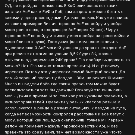
ОД, но в рейдах - только так. В КоС эпик зонах нет таких
жестких АоЕ как в ЕоФ и РоК, там запросто можно бегать с
какими угодно раскладками. Дальше нельзя. Как уже написал
из ярких примеров Визвин (прошло АоЕ по рейду и у рейда
маны ровно ноль, а следующее АоЕ через 20 сек), Чирун
(прошло АоЕ по рейду и жизнь у всего рейда на грани вайпа и
маны близко к нулю), Гремучник (как вам такое отлечить
одновременно 3 АоЕ магией урон когда урон от каждого АоЕ
при резисте от магии на уровне 8,5К будет 8К, можно
отлчечить одновременно 24К урона? Его вообще выдержать то
можно? Нет. Его можно только превентить). И ещё почему
черепаха. Потому что у черепахи самый быстрый рекаст. Да
самый хороший превент у бардов - 30м, но рекаст 10 минут.
Много вы видели боёв где таким превентом можно будет
воспользоваться хотя бы дважды? Пожалуй это лишь один
моб - Джин в призме. И то, там как раз нужны не превенты, а
антирут хранителей. Превенты у разных классов разные и
используются в рейде в разных ситуациях. У бардов на пуле,
когда нет возможности контролся расстояния и все бегут к
мобу, который как лошадка снег почуяв, точнее МТ первым
делом не применет жахнуть парочкой жестких АоЕ и без
превента это сразу вайп, там нет возможности уже что-то