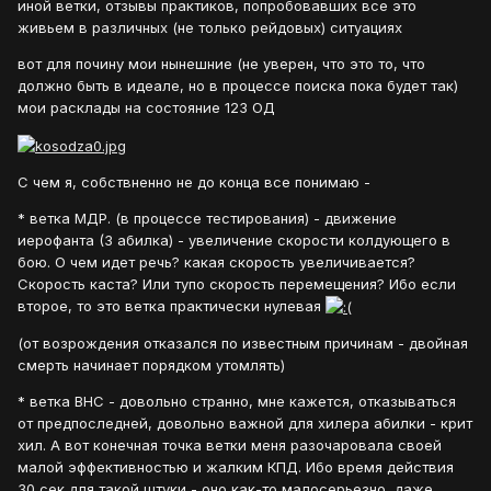
иной ветки, отзывы практиков, попробовавших все это
живьем в различных (не только рейдовых) ситуациях
вот для почину мои нынешние (не уверен, что это то, что
должно быть в идеале, но в процессе поиска пока будет так)
мои расклады на состояние 123 ОД
С чем я, собствненно не до конца все понимаю -
* ветка МДР. (в процессе тестирования) - движение
иерофанта (3 абилка) - увеличение скорости колдующего в
бою. О чем идет речь? какая скорость увеличивается?
Скорость каста? Или тупо скорость перемещения? Ибо если
второе, то это ветка практически нулевая
(от возрождения отказался по известным причинам - двойная
смерть начинает порядком утомлять)
* ветка ВНС - довольно странно, мне кажется, отказываться
от предпоследней, довольно важной для хилера абилки - крит
хил. А вот конечная точка ветки меня разочаровала своей
малой эффективностью и жалким КПД. Ибо время действия
30 сек для такой штуки - оно как-то малосерьезно, даже