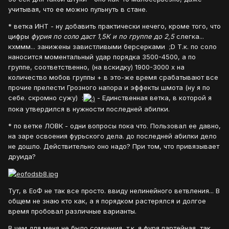
учитывая, что ее можно пульнуть в стане.
* ветка ИНТ - ну добавить практически нечего, кроме того, что
цифры
фурия по соло даст 1,5К и по группе до 2,5
слегка...
кхммм... занижены завистливыми берсерками ;D Т.к. по соло
наносится моментальный удар порядка 3500-4500, а по
группе, соответственно, (на вскидку) 1900-3000 х на
количество мобов группы + в это-же время срабатывают все
прочие прелести Грозного напора и эффекты шмота (ну я по
себе. скромно сужу) :
- Единственная ветка, в которой я
пока утвердился в нужности последней абилки.
* по ветке ЛОВК - одни вопросы пока что. Пользовал ее давно,
на заре освоения фурьского дела. до последней абилки дело
не дошло. Действительно оно надо? При том, что привязывает
друида?
Тут, в ЕоФ не так все просто. ввиду нелинейного ветвления... В
общем не знаю кто как, а я порядком растерялся и долгое
время пробовал различные варианты.
В чем для меня не было сомнения, т.к. я фуря партейная, так