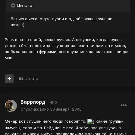
Цитата
Вот чего чего, а две фурии в одной группе точно не
нужны)
Речь шла не о рейдовых случаях. А ситуации, когда группа
должна была сложиться тупо из-за нехватки дамага и маны,
но была спасена фуриями, они случались на практике. поверь
мне.
Цитата
Варрлорд
0
Опубликовано
30 января, 2008
Менар вот слушай чего люди говорят то.
Какие группы-
шмуппы, соло и т.п. Рейд наше все. Я тебе про дпс (урон в
секунду на каком-нибудь предположим Малконисе), а ты мне