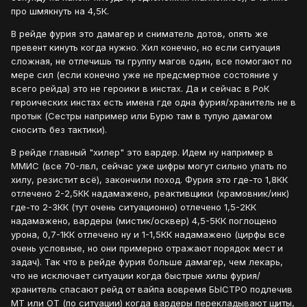
про шмякнуть на 4,5К.
В рейде фурия это дамагер и сниматель дотов, опять же
превент кинуть когда нужно. Хил конечно, но если ситуация
сложная, не отлечишь ты группу магов один, все помогают по
мере сил (если конечно уже не предсмертное состояние у
всего рейда) это не героики в инстах. Да и сейчас в РоК
героических инстах есть имена где одна фурия/хранитель не в
протык (Сестры например или Бурю там в тупую дамагом
сносить без тактики).
В рейде главный "хилер" это вардер. Идем ну например в
ММИС (все 70-лвл, сейчас уже цифры могут сильно упать по
хилу, резистит всё), закончили поход. Фурия это где-то 1,8КК
отлечено 2-2,5КК надамажено, реактивщики (храмовник/инк)
где-то 2-3КК (тут очень ситуационно) отлечено 1,5-2КК
надамажено, вардеры (мистик/осквер) 4,5-5КК поглощено
урона, 0,7-1КК отлечено ну и 1-1,5КК надамажено (цирфы все
очень условные, но они примерно отражают порядок мест и
задач). Так что в рейде фурия больше дамагер, чем лекарь,
что не исключает ситуации когда быстрые хилы фурия/
хранитель спасают рейд от вайпа вовремя БЫСТРО подлечив
МТ или ОТ (по ситуации) когда вардеры перекладывают щиты,