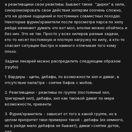
а реактивщики свои реактивы. Бывают такие "дырки" в хиле,
синхронизировать свои действия хилерам ооочень сложно,
это на уровне ощущений и постоянных совместных походах.
Некоторые фурии/хранители после просмотра парса по хилу
рейда начинают думать что вот мол, вполне можно обойтись и
без них. Это не так. Просто у всех хилеров разные задачи,
кто-то несет постоянную и плотную нагрузку по хилу, а кто-то
спасает ситуации быстро и намного отлечивая того кому
плохо.
Задачи лекарей можно распределить следующим образом
(грубо)
1. Вардеры - щиты, дебафы, по возможности хил и дамаг, в
отсутствие пала/тра - снятие бафов с мобов.
2. Реактивщики - реактивы по группе (постоянный хил,
тригерный хил), дебафы, хил как таковой дамаг по мере
возможности, превенты
3. Фурия/хранитель - зависит от того в какой группе, но в
целом приоритет таки примерно такой - дебафы (их немного,
но в рейде мало дебафов не бывает), дамаг+снятие дотов,
хил.