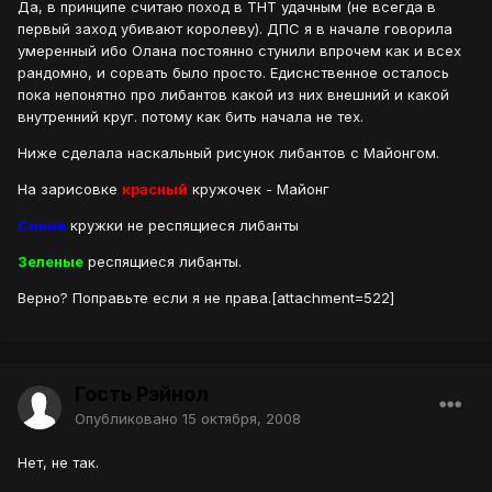
Да, в принципе считаю поход в ТНТ удачным (не всегда в
первый заход убивают королеву). ДПС я в начале говорила
умеренный ибо Олана постоянно стунили впрочем как и всех
рандомно, и сорвать было просто. Едиснственное осталось
пока непонятно про либантов какой из них внешний и какой
внутренний круг. потому как бить начала не тех.
Ниже сделала наскальный рисунок либантов с Майонгом.
На зарисовке
красный
кружочек - Майонг
Синие
кружки не респящиеся либанты
Зеленые
респящиеся либанты.
Верно? Поправьте если я не права.[attachment=522]
Гость Рэйнол
Опубликовано
15 октября, 2008
Нет, не так.