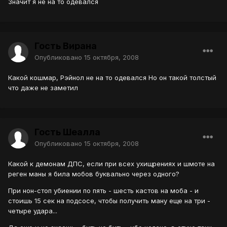
Значит я не на то одевался
Гость Вирана
Опубликовано
15 октября, 2008
Какой кошмар, Рэйнол не на то одевался Но он такой толстый
что даже не заметил
Гость Шеалла
Опубликовано
15 октября, 2008
Какой к демонам ДПС, если при всех ухищрениях и шмоте на
реген маны я била мобов буквально через одного?
При нон-стоп убиении по пять - шесть кастов на моба - и
стоишь 15 сек на подсосе, чтобы получить ману еще на три -
четыре удара...