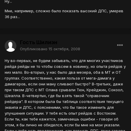
Ну...
Мне, например, сложно было показать высокий ДПС, умерев
36 раз...
Гость Шилиэн
Опубликовано
15 октября, 2008
Ну во-первых, не будем забывать, что для многих участников
рейда рейды не то чтобы совсем в новинку, но опыта рейдов у
них мало. Во-вторых, у нас было два мезера, оба в МТ и ОТ
группах. Соответственно, какая польза от мега-дамага у
дамагеров, если они ману сливают быстро? В-третьих, даже
при таком ДПС с МТ Олана срывали Тюн, Крейджин, Сокоол,
Шеалла. В-четвертых, где бы взять такой "справочник
рейдера". В котором была бы таблица соответствия текущего
эквипа и ДПС, с поясненими, что бы такое изменить для
улучшения ситуации. У тебя есть опыт рейдов с Востоком.
Если ты, как тебе кажется, замечаешь ошибки - говори об
этом, я бы лично не обиделся, если бы мне на мои указали.
Если у тебя есть предложения, как повысть ДПС, тоже говори.