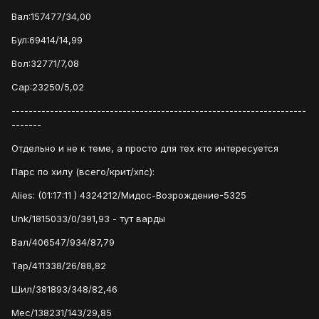
Вал:157477/34,00
Бул:69414/14,99
Вол:32771/7,08
Сар:23250/5,02
---------------------------------------------------------------------
-------
Отдельно и не к теме, а просто для тех кто интересуется
Парс по хилу (всего/крит/хпс):
Alies: (01:17:11 ) 4324212/Мидос-Возрождение-5325
Unk/1815033/0/391,93 - тут варды
Вал/406547/934/87,79
Тар/411338/26/88,82
Шил/381893/348/82,46
Мес/138231/143/29,85