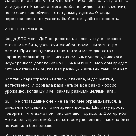
Да еще и не знаешь - бить не бить - ибо неясно, в стуне танк,
или держит. В месиве этого особо не видно - а танк молчит,
не говорит как обычно - стоп дамаг, ждите... Отсюда
перестраховка - не ударить бы болтом, дабы не сорвать.
И то - не помогало.
Когда ДПС моих ДоТ-ов разогнан, а танк в стуне - можно
стоять и не бить, урон, считаюийся твоим - тикает, агро
растет. При совпадении стана танка и макс дпс дотов -
гарантированный срыв. Никаких сильных ударов, никакого
неумеренного долбления на 8 - 14 к и выше -моб сам придет.
Это не отлечивание, где без разницы - активен танк, или нет.
Вот так - перестраховывалась, слакала, и дпс низкий,
естественно. И сорвала раза четыре все равно - особо
урожайно, когда ЦУ и МТ заняты разными целями, ага...
ЗЫ = не оправдание сие - не за что мне оправдываться, а
описание ситуации с точки зрения волша... Шилиэну просто
говорить - что даже при никаком дпс - срывали. Дохтор ибо))
Не видел в прицел моба, по которому непонятно - можно бить,
нельзя, или бесполезно -
ч\з пару секунд все равно прибежит, бей - не бей...)