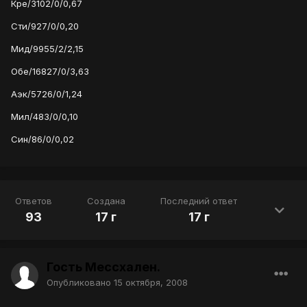
Кре/3102/0/0,67
Сти/927/0/0,20
Мид/9955/2/2,15
Обе/16827/0/3,63
Аэк/5726/0/1,24
Мил/483/0/0,10
Син/86/0/0,02
Ответов
Создана
Последний ответ
93
17 г
17 г
Гость Мессхален.
Опубликовано
15 октября, 2008