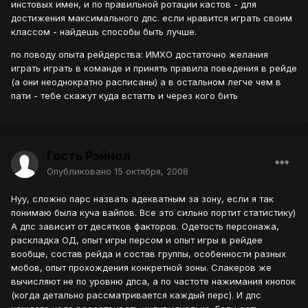
инстовых имен, и по правильной ротации кастов - для
достижения максимального дпс. если нравится играть своим
классом - найдешь способы быть лучше.
по поводу опыта рейдерства: ИМХО достаточно желания
играть играть в команде и принять правила поведения в рейде
(а они неоднократно расписаны) а в остальном легче чем в
пати - тебе скажут куда встатть и через кого бить
Гость Рэйнол
Опубликовано
15 октября, 2008
Нуу, сложно парс назвать адекватным за зону, если я так
понимаю была куча вайпов. Все это сильно портит статистику)
А дпс зависит от десятков факторов. Одетость персонажа,
раскладка ОД, опыт игры персом и опыт игры в рейдее
вообще, состав рейда и состав группы, особенности разных
мобов, опыт прохождения конкретной зоны. Слакеров же
вычисляют не по уровню дпса, а по частоте нажимания кнопок
(когда детально рассматривается каждый перс). И дпс