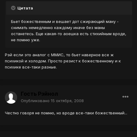
Цитата
Бьет божественным и вешает дот сжирающий ману -
снимать немедленно каждому иначе без маны
останетесь. Еще какая-то аоешка есть стихийным вроде,
не помню уже.
Рэй если это аналог с ММИС, то бьет наверное все ж
психикой и холодом. Просто резист к божественному и к
психике все-таки разные.
Гость Рэйнол
Опубликовано
15 октября, 2008
Честно говоря не помню, но вроде все-таки божественный...