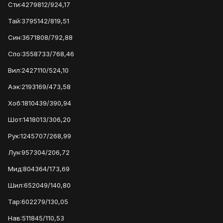
Сти:4279812/924,17
Тай:3795142/819,51
Син:3671808/792,88
Спо:3558733/768,46
Вил:2427110/524,10
Аэк:2193169/473,58
Хоб:1810439/390,94
Шот:1418013/306,20
Рук:1245707/268,99
Лун:957304/206,72
Мид:804364/173,69
Шил:652049/140,80
Тар:602279/130,05
Нав:511845/110,53