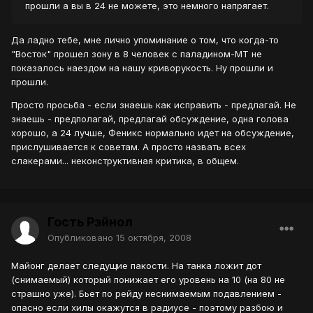
прошли а вы в 24 не можете, это немного напрягает.
Да ладно тебе, мне лично упоминание о том, что когда-то
"Восток" прошел зону в 8 человек с паладином-МТ не
показалось наездом на нашу криворукость. Ну прошли и
прошли.
Просто просьба - если знаешь как исправить - предлагай. Не
знаешь - предполагай, предлагай обсуждение, одна голова
хорошо, а 24 лучше, Феникс нормально идет на обсуждение,
прислушивается к советам. А просто назвать всех
слакерами... неконструктивная критика, в общем.
Гость Рэйнол
Опубликовано
15 октября, 2008
Майонг делает следущие пакости. На танка ложит дот
(снимаемый) который понижает его уровень на 10 (на 80 не
страшно уже). Бьет по рейду неснимаемым подавлением -
опасно если хилы окажутся в радиусе - поэтому разбою и