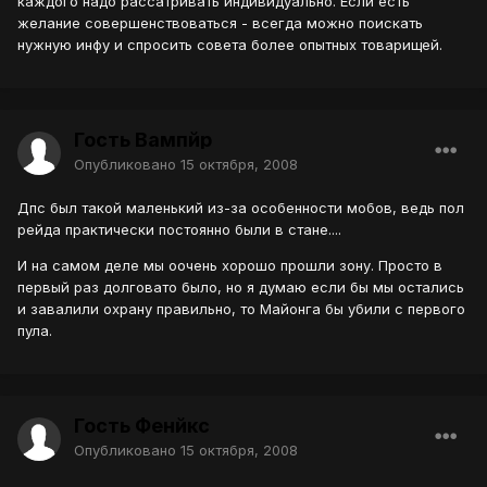
каждого надо рассатривать индивидуально. Если есть
желание совершенствоваться - всегда можно поискать
нужную инфу и спросить совета более опытных товарищей.
Гость Вампйр
Опубликовано
15 октября, 2008
Дпс был такой маленький из-за особенности мобов, ведь пол
рейда практически постоянно были в стане....
И на самом деле мы оочень хорошо прошли зону. Просто в
первый раз долговато было, но я думаю если бы мы остались
и завалили охрану правильно, то Майонга бы убили с первого
пула.
Гость Фенйкс
Опубликовано
15 октября, 2008