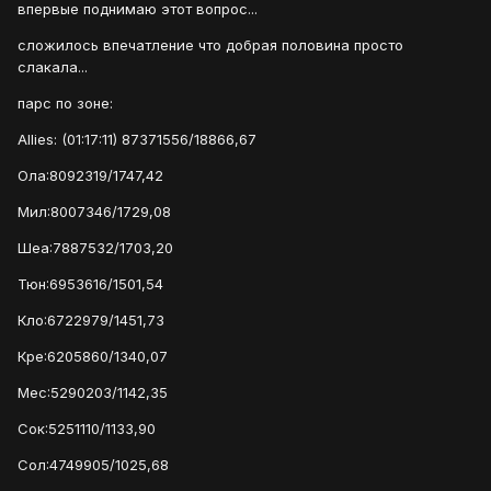
впервые поднимаю этот вопрос...
сложилось впечатление что добрая половина просто
слакала...
парс по зоне:
Allies: (01:17:11) 87371556/18866,67
Ола:8092319/1747,42
Мил:8007346/1729,08
Шеа:7887532/1703,20
Тюн:6953616/1501,54
Кло:6722979/1451,73
Кре:6205860/1340,07
Мес:5290203/1142,35
Сок:5251110/1133,90
Сол:4749905/1025,68