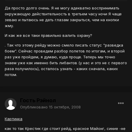
Да просто долго очень. Я не могу адекватно воспринимать
окружающую действительность в третьем часу ночи Я чаще
зеваю и пытаюсь не дать глазам закрыться, чем на кнопки
жму.
И как же все таки правильно валить охрану?
. Так что этому рейду можно смело писать статус "разведка
боем". Сейчас проведем разбор полетов по итогам, и второй
раз уже пройдем, я думаю, куда проще. Теперь мы точно
знаем уже как именно бить либантов (у нас и это не с первого
раза получилось), осталось узнать - каких сначала, каких
потом.
Гость Рэйнол
Опубликовано
15 октября, 2008
Картинка
как то так Крестик где стоит рейд, красное Майонг, синие -не