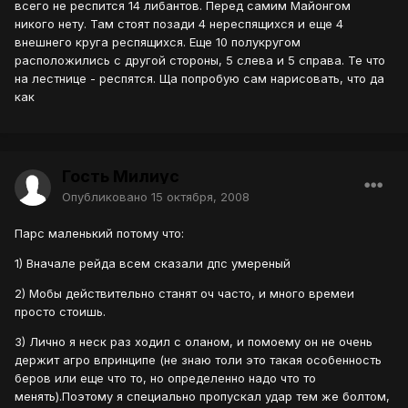
всего не респится 14 либантов. Перед самим Майонгом
никого нету. Там стоят позади 4 нереспящихся и еще 4
внешнего круга респящихся. Еще 10 полукругом
расположились с другой стороны, 5 слева и 5 справа. Те что
на лестнице - респятся. Ща попробую сам нарисовать, что да
как
Гость Милиус
Опубликовано
15 октября, 2008
Парс маленький потому что:
1) Вначале рейда всем сказали дпс умереный
2) Мобы действительно станят оч часто, и много времеи
просто стоишь.
3) Лично я неск раз ходил с оланом, и помоему он не очень
держит агро впринципе (не знаю толи это такая особенность
беров или еще что то, но определенно надо что то
менять).Поэтому я специально пропускал удар тем же болтом,