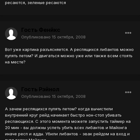
ресаются, зеленые ресаются
Гость Фенйкс
Опубликовано
15 октября, 2008
Вот уже картина разъясняется. А респящихся либантов можно
пулять петом? И двигаться можно уже или также всем стоять
на месте?
Гость Рэйнол
Опубликовано
15 октября, 2008
А зачем респящихся пулять петом? когда вычистили
внутренний круг рейд начинает быстро нон-стоп убивать
респающихся. С этого момента можете запустить таймер на
20 мин - вы должны успеть убить всех либантов и Майонга
иначе респ и адды. Убили либантов - эвак рейдом на вход и