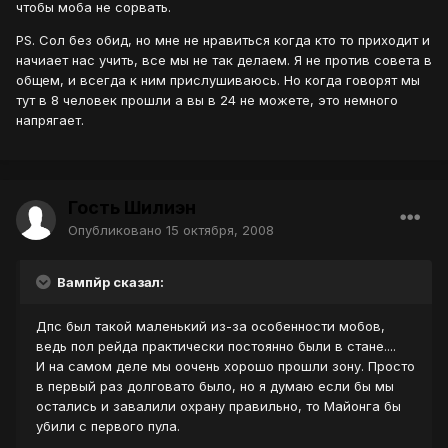
чтобы моба не сорвать.
PS. Сол без обид, но мне не нравиться когда кто то приходит и
начиает нас учить, все мы не так делаем. Я не против совета в
общем, и всегда к ним прислушиваюсь. Но когда говорят мы
тут в 8 человек прошли а вы в 24 не можете, это немного
напрягает.
Гость Шилиэн
Опубликовано
15 октября, 2008
Вампйр сказал:
Дпс был такой маленький из-за особенности мобов,
ведь пол рейда практически постоянно были в стане....
И на самом деле мы оочень хорошо прошли зону. Просто
в первый раз долговато было, но я думаю если бы мы
остались и завалили охрану правильно, то Майонга бы
убили с первого пула.