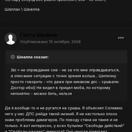
Шаллах \ Шеалла
Гость Шилиэн
Опубликовано
15 октября, 2008
Шеалла сказал:
ЗЫ = не оправдание сие - не за что мне оправдываться,
а описание ситуации с точки зрения волша... Шилиэну
просто говорить - что даже при никаком дпс - срывали.
Дохтор ибо)) Не видел в прицел моба, по которому
непонятно - можно бить, нельзя
Да я вообще-то и не ругался на срывы. Я объяснял Солемио
чего у нас ДПС рейда такой низкий. Я не настолько плохо
знаю проблемы дамагеров. По поводу стана на танке и не
только. А вот интересно, у всех бутылки "Свободы действий"
и "Свободы разума" имеются? Оно иногда помогает...