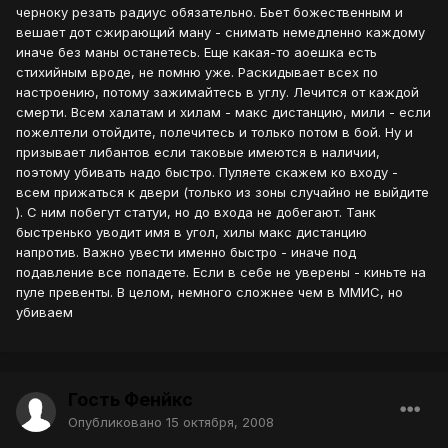
черноку резать радиус обязательно. Бьет божественным и
вешает дот сжирающий ману - снимать немедленно каждому
иначе без маны останетесь. Еще какая-то аоешка есть
стихийным вроде, не помню уже. Раскидывает всех по
настроению, потому зажимайтесь в углу. Лечится от каждой
смерти. Всем халатам и хилам - макс дистанцию, мили - если
пожелтели отойдите, полечитесь и только потом в бой. Ну и
призывает либантов если таковые имеются в наличии,
поэтому убивать надо быстро. Пуляете скажем ко входу -
всем прижаться к двери (только из зоны случайно не выйдите
). С ним побегут статуи, но до входа не добегают. Танк
быстренько уводит имя в угол, хилы макс дистанцию
напротив. Важно увести именно быстро - иначе под
подавление все попадете. Если в себе не уверены - киньте на
пуле превенты. В целом, немного сложнее чем в ММИС, но
убиваем
Гость Фенйкс
Опубликовано
15 октября, 2008