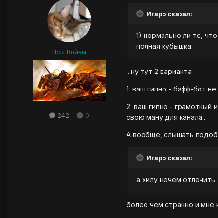
Игарр сказал:
1) нормально ли то, что
полная кубышка.
Псы Войны
...ну тут 2 варианта
1. ваш гипно - бафф-бот 
2. ваш гипно - грамотный
242
0
свою ману для канала...
А вообще, слышать подоб
Игарр сказал:
а хилу нечем отлечить т
более чем странно и мне к