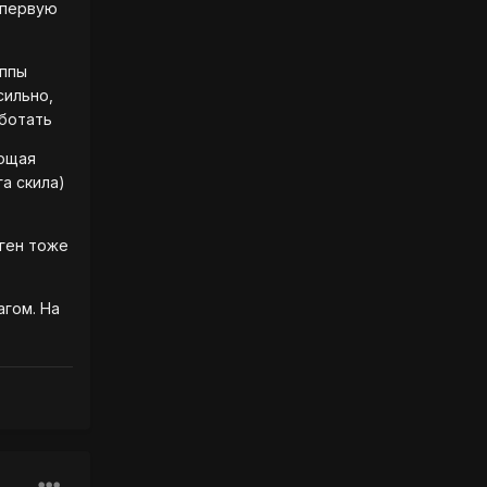
 первую
уппы
сильно,
аботать
ающая
а скила)
еген тоже
агом. На