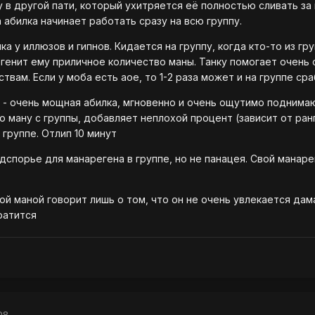
 в другой пати, который ухитряется её полностью сливать за
 абилка начинает работать сразу на всю группу.
ка у иллюзов и гипнов. Кидается на группу, когда кто-то из гр
енит ему приличное количество маны. Танку помогает очень 
вам. Если у моба есть аое, то 1-2 раза может и на группе ср
) - очень мощная абилка, мгновенно и очень ощутимо подним
ю ману с группы, добавляет неплохой процент (зависит от ранг
 группе. Отлип 10 минут
дспорье для манарегена в группе, но не панацея. Свой манар
ной маной говорит лишь о том, что он не очень увлекается дам
ратится
08