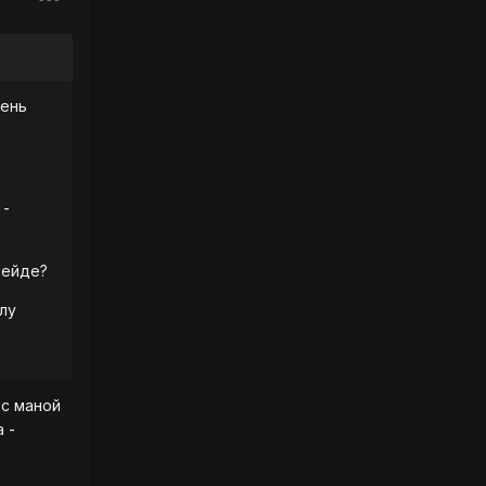
чень
 -
рейде?
илу
 с маной
 -