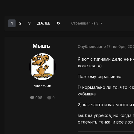
1
2
3
ДАЛЕЕ
Страница 1 из 3
Мышъ
Опубликовано
17 ноября, 20
Я вот с гипнами дело не 
хочется. =)
Поэтому спрашиваю.
Участник
1) нормально ли то, что к
кубышка.
995
0
2) как часто и как много 
зы: без упреков, но когда
отлечить танка, и все ложа