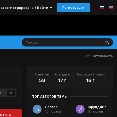
Регистрация
 зарегистрированы? Войти
Активность
Ответов
Создана
Последний ответ
58
17 г
16 г
и
0
ТОП АВТОРОВ ТЕМЫ
Балгор
Ирундиил
10 постов
8 постов
етить