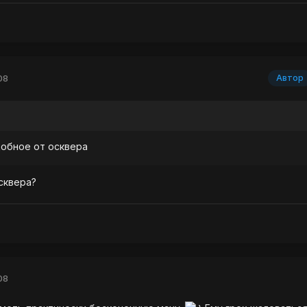
08
Автор
обное от осквера
сквера?
08