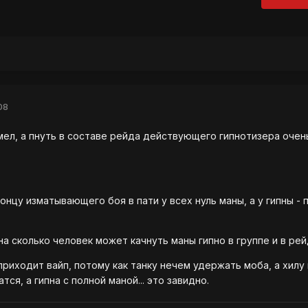
08
имел, а пнуть в составе рейда действующего гипнотизера очен
 концу изматывающего боя в пати у всех нуль маны, а у гипны - 
и на сколько человек может качнуть маны гипно в группе и в ре
 приходит вайп, потому как танку нечем удержать моба, а хилу
тся, а гипна с полной маной... это завидно.