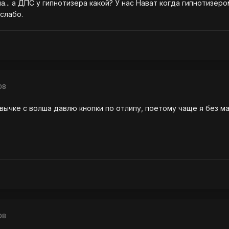
на... а ДПС у гипнотизера какой? У нас Нават когда гипнотизер
слабо.
08
ривычке с волша давлю кнопки по отлипу, поетому чаще я без м
08