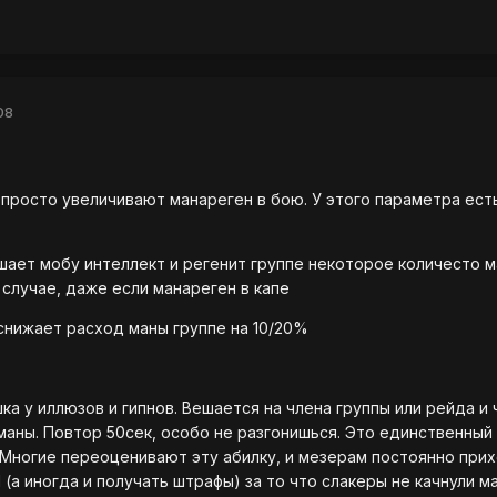
08
- просто увеличивают манареген в бою. У этого параметра есть
шает мобу интеллект и регенит группе некоторое количесто м
 случае, даже если манареген в капе
 снижает расход маны группе на 10/20%
шка у иллюзов и гипнов. Вешается на члена группы или рейда и
маны. Повтор 50сек, особо не разгонишься. Это единственный
 Многие переоценивают эту абилку, и мезерам постоянно при
(а иногда и получать штрафы) за то что слакеры не качнули м