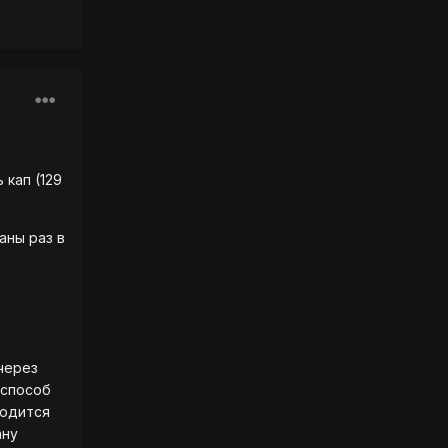
 кап (129
аны раз в
 через
 способ
ходится
ану