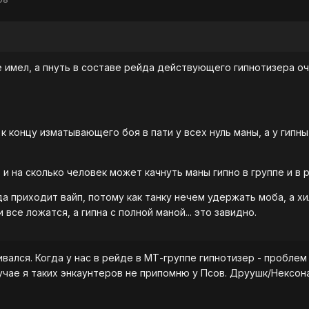
е имел, а пнуть в составе рейда действующего гипнотизера о
 к концу изматывающего боя в пати у всех нуль маны, а у гипны
го и на сколько человек может качнуть маны гипно в группе и в 
гда приходит вайп, потому как танку нечем удержать моба, а х
 все ложатся, а гипна с полной маной... это завидно.
ивался. Когда у нас в рейде в МТ-группе гипнотизер - проблем
учае я таких энкаунтеров не припомню у Псов. Друушк/Нексона