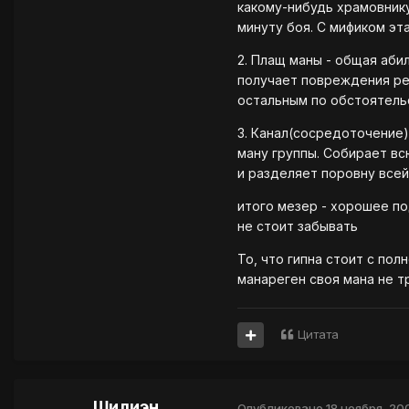
какому-нибудь храмовнику
минуту боя. С мификом эта
2. Плащ маны - общая абил
получает повреждения рег
остальным по обстоятельст
3. Канал(сосредоточение
ману группы. Собирает вс
и разделяет поровну всей
итого мезер - хорошее по
не стоит забывать
То, что гипна стоит с пол
манареген своя мана не т
Цитата
Шилиэн
Опубликовано
18 ноября, 20