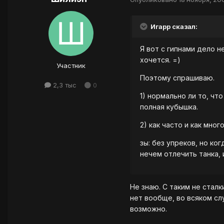
Игарр сказал:
Я вот с гипнами дело н
хочется. =)
Участник
Поэтому спрашиваю.
2,3 тыс
0
1) нормально ли то, что
полная кубышка.
2) как часто и как мно
зы: без упреков, но ко
нечем отлечить танка, и
Не знаю. С таким не сталк
нет вообще, во всяком сл
возможно.