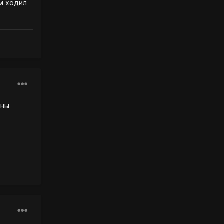
ом ходил
аны