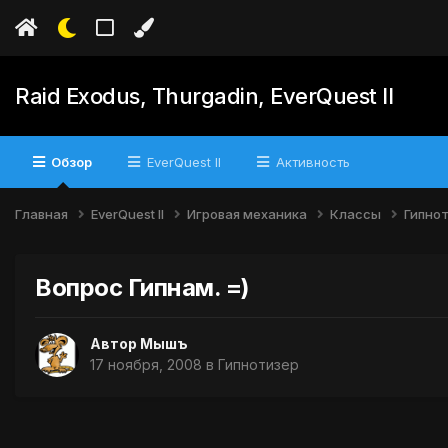
Raid Exodus, Thurgadin, EverQuest II
Обзор
EverQuest II
Активность
Главная
EverQuest II
Игровая механика
Классы
Гипно
Вопрос Гипнам. =)
Автор
Мышъ
17 ноября, 2008
в
Гипнотизер