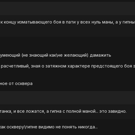
 к концу изматывающего боя в пати у всех нуль маны, а у гипны
не умеющий (не знающий как\не желающий) дамажить
 и расчетливый, зная о затяжном характере предстоящего боя 
ное от осквера
анка, и все ложатся, а гипна с полной маной... это завидно.
ак оскверу\гипне видимо не понять никогда...