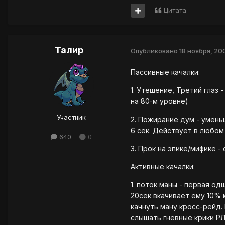
Цитата
Талир
Опубликовано
18 ноября, 20
Пассивные качалки:
1. Утешение, Третий глаз 
на 80-м уровне)
Участник
2. Пожирание дум - умень
6 сек. Действует в любом
640
0
3. Прок на эпике/мифике -
Активные качалки:
1. поток маны - первая од
20сек вкачивает ему 10% 
качнуть ману кросс-рейд.
слышать гневные крики РЛ 