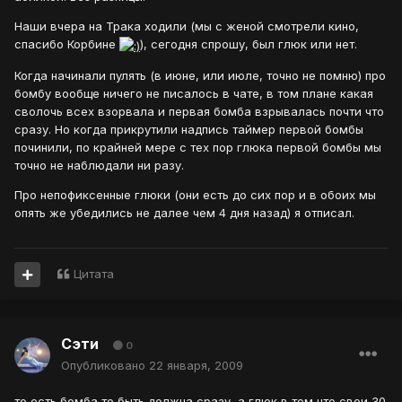
Наши вчера на Трака ходили (мы с женой смотрели кино,
спасибо Корбине
), сегодня спрошу, был глюк или нет.
Когда начинали пулять (в июне, или июле, точно не помню) про
бомбу вообще ничего не писалось в чате, в том плане какая
сволочь всех взорвала и первая бомба взрывалась почти что
сразу. Но когда прикрутили надпись таймер первой бомбы
починили, по крайней мере с тех пор глюка первой бомбы мы
точно не наблюдали ни разу.
Про непофиксенные глюки (они есть до сих пор и в обоих мы
опять же убедились не далее чем 4 дня назад) я отписал.
Цитата
Сэти
0
Опубликовано
22 января, 2009
то есть бомба то быть должна сразу, а глюк в том что свои 30