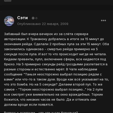
Сэти
0
Опубликовано
22 января, 2009
Забавный был вчера вечерок из за слёта сервера
авторизации. К Траканону добрались в итоге за 15 минут до
окончания рейда. Сделали 2 пробных пула за эти 15 минут. Оба
закончились одинаково - смертью рейда примерно на 5
секунде после пула. И вот то что происходит нигде не читала.
Кидаем превенты, пулл, включение сферы, все кидаются под
брюхо. На 5 примерно секунды рейд гроздьями разлетается в
разные стороны и естественно мрёт. В Чате наблюдаем
сообщение "Таньзя неосторожно выбрал позицию рядом с
вами" или что-то в таком духе. Вроде как всё указывает на то,
что это бомба. Но на 5 секунде? Делаем второй пул. То же
самое - "Торкин неосторожно выбрал позицию..." На 2 пуле
все смотрят уже внимательно на окно враждебных. Торкин
божится, что никаких часов не было. Да и оттикать они
должны вроде если появятся.
Вопрос к знатокам - что это и как бороться?