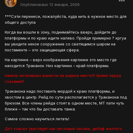
Опубликовано
13 января, 2009
***Сэти перенеси, пожалуйста, куда нить в нужное место для
общего доступа
Когда вы вошли в зону, поднимайтесь вверх, дойдите до
платформы и по краю идите налево. Пройдя примерно ? кргуа
вы увидите некое сооружение со светящимся шаром на
постаменте – это защищающая сфера.
На картинке – верх изображения картинки это место где
находится Траканон. Низ картинки – край платформы.
панель негативных вынести на видное место!!! прямо перед
глазами!!!
Траканона надо поставить мордой к краю платформы, и
хвостом в центр. Рейд по сути располагается у Траканона под
брюхом. Все члены рейда стоят в одном месте, МТ пати чуть
ближе – так что бы доставать танка.
Самое сложно научиться летать!
Дот «часы» (выглядят как песочные часики, дебаф желтого