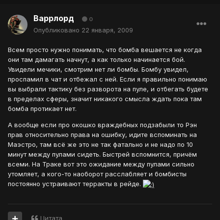
Варрлорд
0
Опубликовано
22 января, 2009
Всем просто нужно понимать, что бомба вешается не когда
они там дамагать начнут, а как только начинается бой.
Увидели мечики, смотрим нет ли бомбы. Бомбу увидел,
проспамил в чат и отбежал с ней. Если я правильно понимаю
вы выбрали тактику без разворота на пуле, и отбегать будете
в пределах сферы, значит никакого смысла ждать пока там
бомба протикает нет.
А вообще если про окошко враждебных подзабыли то Рэн
прав относительно права на ошибку, идите вспоминать на
Маэстро, там всё же это не так фатально и не надо по 10
минут между пулами сидеть. Быстрей вспомнится, причём
всеми. На Траке вот это ожидание между пулами сильно
утомляет, а кого-то наоборот расслабляет и бомбисты
постоянно устраивают терракты в рейде.
Цитата