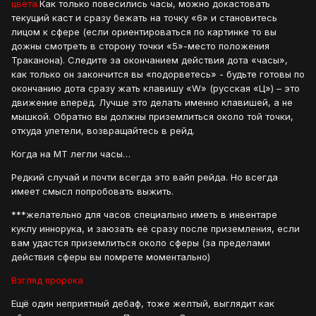
цвета.
Как только повесились часы, можно докастовать
текущий каст и сразу бежать на точку «6» и становитесь
лицом к сфере (если ориентироваться по картинке то вы
дожны смотреть в сторону точки «5»-место положения
Траканона). Следите за окончанием действия дота «часы»,
как только он закончится вы «подорветесь» - будьте готовы по
окончанию дота сразу жать клавишу «W» (русская «Ц») – это
движение вперёд. Лучше это делать именно клавишей, а не
мышкой. Обратно вы должны приземлиться около той точки,
откуда улетели, возвращайтесь в рейд.
Когда на МТ легли часы…
Редкий случай и почти всегда это вайп рейда. Но всегда
имеет смысл попробовать выжить.
***желательно для часов специально иметь в инвентаре
куклу иннорука, и заюзать её сразу после приземления, если
вам удастся приземлиться около сферы (за пределами
действия сферы вы помрете моментально)
Взгляд пророка
Ещё один неприятный дебаф, тоже желтый, выглядит как