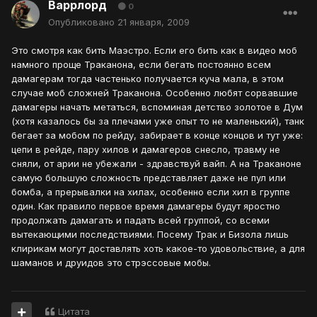
Варрлорд
0
Опубликовано
21 января, 2009
Это смотря как бить Маэстро. Если его бить как в видео моб
намного проще Траканона, если бегать постоянно всем
дамагерам тогда частенько получается куча мала, в этом
случае моб сложней Траканона. Особенно любят сорвавшие
дамагеры начать метаться, вспоминая детство золотое в Дум
(хотя казалось бы за плечами уже опыт то не маленький), танк
бегает за мобом по рейду, забирает в конце концов и тут уже:
цепи в рейде, пару хилов и дамагеров снесло, травму не
сняли, от арии не убежали - здравствуй вайп. А на Траканоне
самую большую сложность представляет даже не пул или
бомба, а прерывалки на хилах, особенно если хил в группе
один. Как правило первое время дамагеры будут яростно
продолжать дамагать и падать всей группой, со всеми
вытекающими последствиями. Посему Трак и Бизола лишь
клирикам могут доставлять хоть какое-то удовольствие, а для
шаманов и друидов это стрэссовые мобы.
Цитата