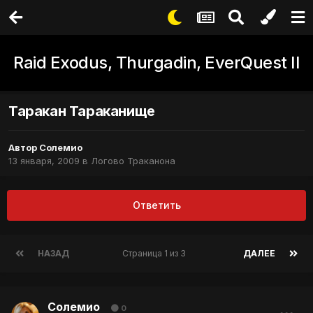
Raid Exodus, Thurgadin, EverQuest II
Таракан Тараканище
Автор
Солемио
13 января, 2009
в
Логово Траканона
Ответить
НАЗАД
Страница 1 из 3
ДАЛЕЕ
Солемио
0