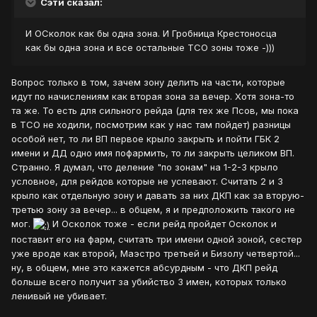
Сэти сказал:
И ОСколок как бы одна зона. И Гробница Крестоносца
как бы одна зона и все остальные ТСО зоны тоже -)))
Вопрос только в том, зачем зону делить на части, которые
идут по начислениям как вторая зона за вечер. Хотя зона-то
та же. То есть для сильного рейда (для тех же Псов, мы пока
в ТСО не ходили, посмотрим как у нас там пойдет) разницы
особой нет, то ли ВП первое крыло закрыть и пойти ГБК 2
имени и ДД одно имя пофармить, то ли закрыть целиком ВП.
Странно. Я думал, что деление "по зонам" на 1-2-3 крыло
условное, для рейдов которые не успевают. Считать 2 и 3
крыло как отдельную зону и давать за них ДКП как за вторую-
третью зону за вечер... в общем, я и предположить такого не
мог.
И Осколок тоже - если рейд пройдет Осколок и
поставит его на фарм, считать три имени одной зоной, сестер
уже вроде как второй, Маэстро третьей и Бизолу четвертой...
ну, в общем, мне это кажется абсурдным - что ДКП рейд
больше всего получит за убийство 3 имен, которых только
ленивый не убивает.