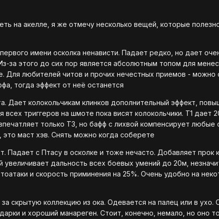
ть на акелле, я же отмечу несколько вещей, которые полезн
с первого имени осколка ненависти. Падает редко, но дает оче
 Из-за этого до сих пор является абсолютным топом для мене
бе. Для любителей читов и прочих нечестных приемов - можно 
ффа, тогда эффект от неё останется
ета. Дает колокольчикам клинков дополнительный эффект, пов
 всех триггеров на шмоте пока висят колокольчики. Т1 дает 2
 впечатляет только Т3, но бафф с лихвой компенсирует любые 
, это маст хэв. Снять можно когда соберете
т. Падает с Птасу в осколке и тоже нечасто. Добавляет прок 
й увеличивает дальность всех боевых умений до 20м, незнач
тоатаки и скорость приминения на 25%. Очень удобно на нек
а за скрытую коллекцию из ока. Одевается на палец или в ухо.
дарки и хороший манареген. Стоит, конечно, немало, но оно т