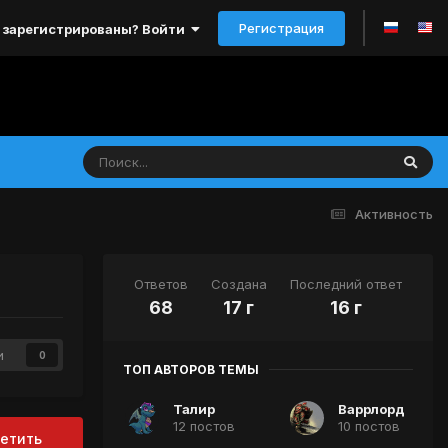
Регистрация
 зарегистрированы? Войти
Активность
Ответов
Создана
Последний ответ
68
17 г
16 г
и
0
ТОП АВТОРОВ ТЕМЫ
Талир
Варрлорд
12 постов
10 постов
етить