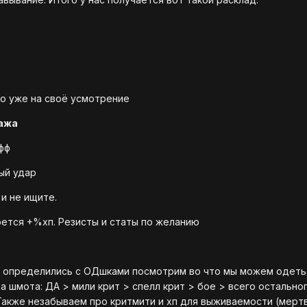
то уже на своё усмотрение
нажа
фф
ый удар
 и не ищите.
рется +%хп. Резисты и статы по желанию
мы определились с ОДшками посмотрим во что мы можем одеть
 шмота: ДА > мили крит > спелл крит > бое > всего остальног
 Также незабываем про критмити и хп для выживаемости (мерт