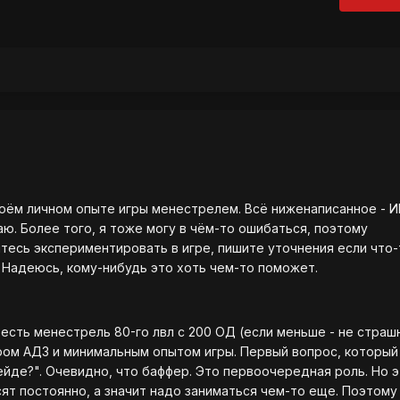
моём личном опыте игры менестрелем. Всё ниженаписанное - И
аю. Более того, я тоже могу в чём-то ошибаться, поэтому
тесь экспериментировать в игре, пишите уточнения если что-
. Надеюсь, кому-нибудь это хоть чем-то поможет.
с есть менестрель 80-го лвл с 200 ОД (если меньше - не страш
ром АД3 и минимальным опытом игры. Первый вопрос, который
рейде?". Очевидно, что баффер. Это первоочередная роль. Но 
сят постоянно, а значит надо заниматься чем-то еще. Поэтому