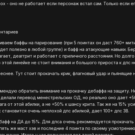
ох - оно не работает если персонаж встал сам. Только если е
ентариев
иваем баффы на парирование (при 5 поинтах он даст 760+ мити
удет полезно в любой группе) и бафф на атакующие навыки. Бе
агает, деаггрит и работает с приличного расстояния. Но долго
 этой линейке не стоит внимания и большого прироста к дпс н
еснее. Тут стоит прокачать крик, флагновый удар и пьянящие 
мендую обратить внимание на прокачку дебаффа на защиту. Н
а делали перевод менестрельских ОД, но реально оно дает +5
га от этой абилки, а не +50% к шансу крита. Так же на 15% ус
х становится очень неплохой дпс абилкой, дает 100+ дпс ЗВ.
бафф на ДА до 15%. Для дпса очень рекомендуется прокачать
пять же маст хэв и последние 4 поинта по своему усмотрению
авывание. Итого у нас получается вот такой расклад: