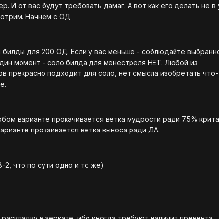
р. И от вас будут требовать дамаг. А вот как его делать не в
мотрим. Начнем с ОД
 билды для 200 ОД. Если у вас меньше - соблюдайте выбранн
один момент - соло билда для менестреля
НЕТ
. Любой из
в прекрасно подходит для соло, нет смысла изобретать что-
е.
юбом варианте прокачивается ветка мудрости ради 7.5% крита
варианте прокаивается ветка выноса ради ДА.
8-2, что по сути одно и то же)
 раскладку в зеркале, ибо иногда требуют наличия превента.