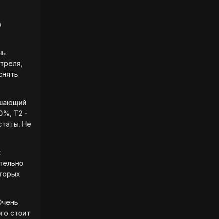
о
нь
стреля,
снять
ышающий
0%, Т2 -
статы. Не
к
ительно
оторых
 Очень
ого стоит