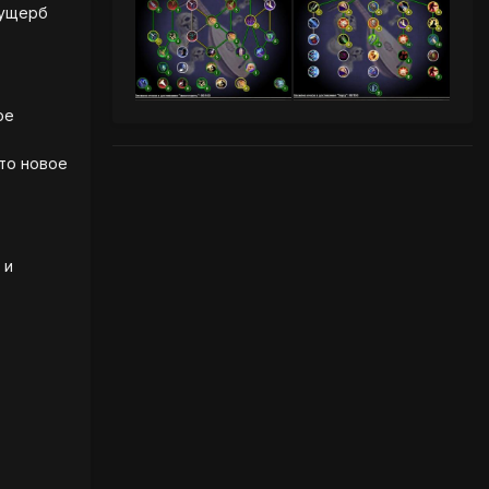
 ущерб
ое
то новое
 и