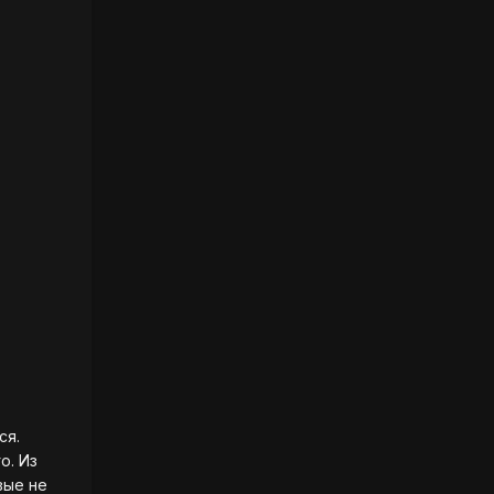
ся.
о. Из
вые не