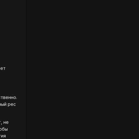
яет
ственно.
ный рес
, не
тобы
тия