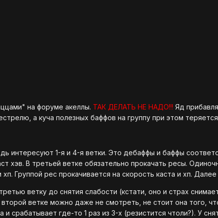
аццами" на форуме акеллы.
ТАК ДЕЛАТЬ НЕ НАДО!!!
Яд прибавл
стрелю, а куча полезных баффов на группу при этом теряется
дь интересуют 1-я и 4-я ветки. Это дебаффы и баффы соответ
маст хэв. В третьей ветке обязательно прокачать ресы. Одиноч
 хп. Группой рес прокачивается на скорость каста и хп. Далее
ретью ветку до снятия слабости (кстати, оно и страх снимает
о второй ветке можно даже не смотреть, не стоит она того, ч
 и срабатывает где-то 1 раз из 3-х (резистится чтоли?). У сня