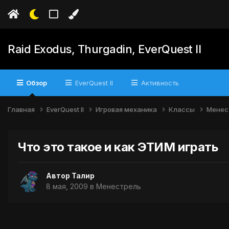
Raid Exodus, Thurgadin, EverQuest II
Обзор
EverQuest II
Активность
Главная
EverQuest II
Игровая механика
Классы
Менес
Что это такое и как ЭТИМ играть
Автор
Талир
8 мая, 2009
в
Менестрель