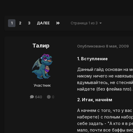
1
2
3
ДАЛЕЕ
Страница 1 из 3
Талир
Опубликовано
8 мая, 2009
1. Вступление
Данный гайд основан на 
никому ничего не навязыв
вдумывайтесь, не стесняй
Участник
найдете (без флейма плз)
640
0
2. Итак, начнём
А начнем с того, что у ва
наберете) с полным набо
себе задать - "А кто я в 
мало, почти все баффы ви