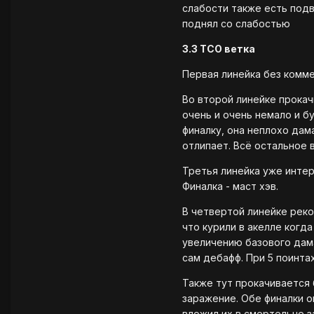
слабости также есть подв
поднял со слабостью
3.3 ТСО ветка
Первая линейка без комм
Во второй линейке прокач
очень и очень немало и б
финалку, она неплохо дам
отлипает. Всё остальное в
Третья линейка уже интер
Финалка - маст хэв.
В четвертой линейке реко
что курили в акелле когд
увеличению базового дама
сам дебафф. При 5 поинта
Также тут прокачивается 
заражение. Обе финалки о
вложил их в смертельне з