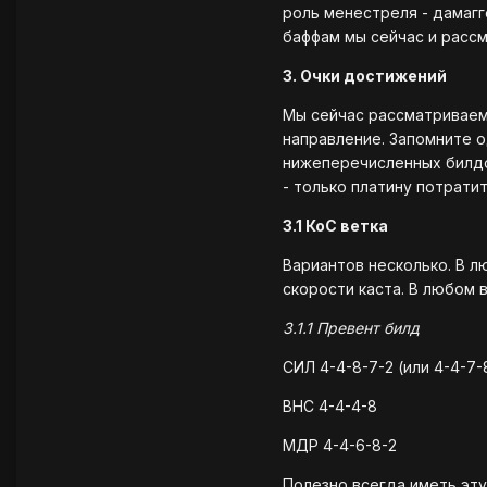
роль менестреля - дамагге
баффам мы сейчас и расс
3. Очки достижений
Мы сейчас рассматриваем
направление. Запомните 
нижеперечисленных билдо
- только платину потратит
3.1 КоС ветка
Вариантов несколько. В л
скорости каста. В любом 
3.1.1 Превент билд
СИЛ 4-4-8-7-2 (или 4-4-7-
ВНС 4-4-4-8
МДР 4-4-6-8-2
Полезно всегда иметь эту