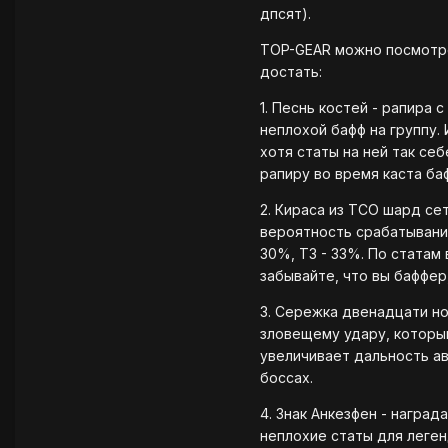
дпсят).
TOP-GEAR можно посмотре
достать:
1. Песнь костей - рапира 
неплохой бафф на группу.
хотя статы на ней так се
рапиру во время каста ба
2. Кираса из ТСО шард с
вероятность срабатывания
30%, Т3 - 33%. По статам
забывайте, что вы баффер
3. Сережка двенадцати но
зловещему удару, которы
увеличивает дальность ав
боссах.
4. Знак Анкезфен - наград
неплохие статы для леген