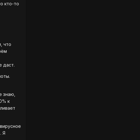
го кто-то
, что
рём
е даст.
ноты.
е знаю,
0% к
иливает
 вирусное
. Я