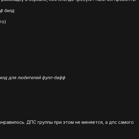
фф билд
го)
билд для любителей фулл-бафф
онравилось. ДПС группы при этом не меняется, а дпс самого