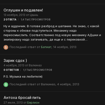
Оглушен и подавлен!
13 ноября, 2013
от
Цзынь
2
ОТВЕТА
1,4 ТЫС
ПРОСМОТРОВ
Ну и аддончик. В голове разброд и шатание. Не знаю, с какой
стороны к обнове подступиться. Механику надо
переосмыслить. Соответственно под новую механику АДшки и
экипировку надо затачивать, да еще и с перековкой
заморачиваться. А тут еще чувствую надо будет не только все
Последний ответ от
Батиат
,
14 ноября, 2013
квесты нового аддона делать, так еще и некоторые старые
ковырять придется, которые благополучно давным давно
похерены были... И времени путью нет. И чувствую, что быстро
Зарик сдох )
все это не осилю. Хотя с другой стороны кажется потенциал у
4 ноября, 2013
от
Валкиназ
аддона вроде бы очень не слабый. Может кажется? Вобщем
0
ОТВЕТОВ
1,1 ТЫС
ПРОСМОТРОВ
траблы... Не жди меня мама, хорошего сына, твой сын - не
такой, как был вчера! Меня засос…
P.S. Музыка на любителя)
Последний ответ от
Валкиназ
,
4 ноября, 2013
Антоха бросай пить
27 июля, 2013
от
Берлион