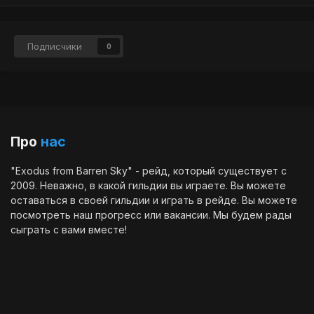
самомнения, но спаянный с целым, с традициями, не
способный существовать в одиночестве. - хммм... лидер - нет!
притязаний, заносчивости и самомнения - нет!!! спаянный с
целым, с традициями - ну хз, может быть, может быть... не
Подписчики
0
способный существовать в одиночестве - вранье,
периодическ…
Про
нас
"Exodus from Barren Sky" - рейд, который существует с
2009. Неважно, в какой гильдии вы играете. Вы можете
оставаться в своей гильдии и играть в рейде. Вы можете
посмотреть наш
прогресс
или
вакансии
. Мы будем рады
сыграть с вами вместе!