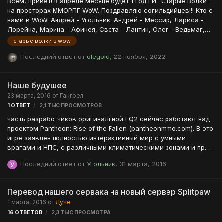
Всем, привет! В апреле месяце будет 1 год ГИ "Старые Волки"
на просторах ММОРПГ WoW. Поздравляю согильдийцев!!! Кто с
нами в WoW: Андрей - Угольник, Андрей - Мессир, Лариса -
Лорейна, Марина - Афинея, Света - Лантин, Олег - Ведьмаг,
Олег - Бульдазир и конечно наша Леночка - Ленавия. Не так
старые волки в wow
давно к нам присоединился Володя - Нэлэто. PS: Ники данных
Последний ответ от
olegold
,
22 ноября, 2022
игроков из EQ 2. В WoW они могут быть у нас несколько
другими. Для справки: ММОРПГ WoW, сервер Голдрин, ГИ
"Старые Волки", ГМ - Угольничек.
Наше будущее
23 марта, 2016
от
Гангрел
1
ОТВЕТ
2,1 ТЫС
ПРОСМОТРОВ
часть разработчиков оригинальной EQ2 сейчас работают над
проектом Pantheon: Rise of the Fallen (pantheonmmo.com). В это
игре заявлен полностью интерактивный мир с умными
врагами и НПС, с различными климатическими зонами и пр.
Заявлено множество классов и рас, большой акцент будет
Последний ответ от
Угольник
,
31 марта, 2016
сделан на взаимодействии игроков в группе и исследование
мира.
Перевод нашего сервака на новый сервер Splitpaw
1 марта, 2016
от
Дуче
16
ОТВЕТОВ
2,3 ТЫС
ПРОСМОТРА