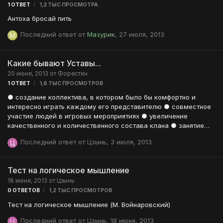
1
ОТВЕТ
1,2 ТЫС
ПРОСМОТРА
Антоха бросай пить
Последний ответ от
Мазурик
,
27 июля, 2013
Какие бывают Уставы...
20 июня, 2013
от
Форестин
1
ОТВЕТ
1,6 ТЫС
ПРОСМОТРОВ
● создание коллектива, в котором было бы комфортно и
интересно играть каждому его представителю ● совместное
участие людей в игровых мероприятиях ● увеличение
качественного и количественного состава клана ● занятие
кланом достойного места в игровом мире Общие правила ●
Последний ответ от
Цзынь
,
3 июля, 2013
Относитесь с уважением к другим игрокам, особенно к людям
вне гильдии. Помните что для них вы лицо нашей гильдии, и
кем бы они сами не были, ваша задача сохранять честь и
Тест на логическое мышление
достоинство гильдии. ● Политические, религиозные и
18 июня, 2013
от
Цзынь
(анти)национальные дискуссиишутки просьба держать при
0
ОТВЕТОВ
1,2 ТЫС
ПРОСМОТРОВ
себе. Ни на форуме, ни в игре им не место. ● Все споры
решайте посредством приватных бесед, им не м…
Тест на логическое мышление (М. Войнаровский)
Последний ответ от
Цзынь
,
18 июня, 2013