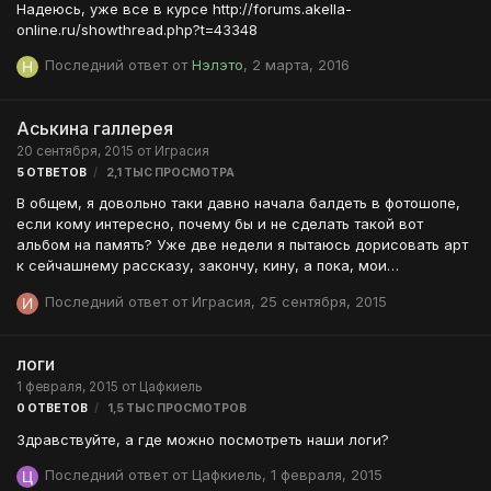
Надеюсь, уже все в курсе http://forums.akella-
online.ru/showthread.php?t=43348
Последний ответ от
Нэлэто
,
2 марта, 2016
Аськина галлерея
20 сентября, 2015
от
Играсия
5
ОТВЕТОВ
2,1 ТЫС
ПРОСМОТРА
В общем, я довольно таки давно начала балдеть в фотошопе,
если кому интересно, почему бы и не сделать такой вот
альбом на память? Уже две недели я пытаюсь дорисовать арт
к сейчашнему рассказу, закончу, кину, а пока, мои
сегодняшние делишки - это рисовка Цзыня. Ведь его рисовать
Последний ответ от
Играсия
,
25 сентября, 2015
проще всех file:///F:/Цзынь.jpg
логи
1 февраля, 2015
от
Цафкиель
0
ОТВЕТОВ
1,5 ТЫС
ПРОСМОТРОВ
Здравствуйте, а где можно посмотреть наши логи?
Последний ответ от
Цафкиель
,
1 февраля, 2015