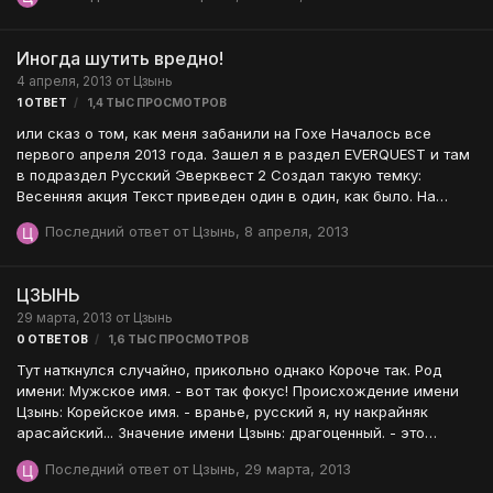
Иногда шутить вредно!
4 апреля, 2013
от
Цзынь
1
ОТВЕТ
1,4 ТЫС
ПРОСМОТРОВ
или сказ о том, как меня забанили на Гохе Началось все
первого апреля 2013 года. Зашел я в раздел EVERQUEST и там
в подраздел Русский Эверквест 2 Создал такую темку:
Весенняя акция Текст приведен один в один, как было. На
следующий день меня ждал обескураживающий результат.
Последний ответ от
Цзынь
,
8 апреля, 2013
Тему удалили, меня забанили раз и навсегда с
формулировкой: К слову сказать - аккаунт был создан давно,
но я там практически не писал, может всего пару сообщений,
ЦЗЫНЬ
но даже их удалили - вот ведь! Ну что, я ж человек
29 марта, 2013
от
Цзынь
миролюбивый и цивилизованный, попробовал связаться с
0
ОТВЕТОВ
1,6 ТЫС
ПРОСМОТРОВ
модератором - фик, однако оказалось, что в бане такой
сервис не предоставляется, ОБЫДНО!!! …
Тут наткнулся случайно, прикольно однако Короче так. Род
имени: Мужское имя. - вот так фокус! Происхождение имени
Цзынь: Корейское имя. - вранье, русский я, ну накрайняк
арасайский... Значение имени Цзынь: драгоценный. - это
правда, так и есть, не поспоришь! Значение букв в имени
Последний ответ от
Цзынь
,
29 марта, 2013
Цзынь: Ц - лидер, не лишенный притязаний, заносчивости,