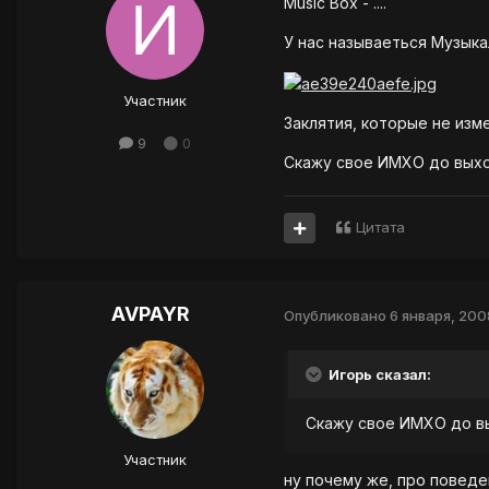
Music Box - ....
У нас называеться Музыка
Участник
Заклятия, которые не изм
9
0
Скажу свое ИМХО до выход
Цитата
AVPAYR
Опубликовано
6 января, 200
Игорь сказал:
Скажу свое ИМХО до вы
Участник
ну почему же, про поведе