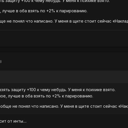
ть защиту +100 к чему небудь. У меня к психике взято.
, лучше в оба взять по +2% к парированию.
е не понял что написано. У меня в щите стоит сейчас «Накл
8
взять защиту +100 к чему небудь. У меня к психике взято.
ное, лучше в оба взять по +2% к парированию.
обще не понял что написано. У меня в щите стоит сейчас «На
ит от инты....