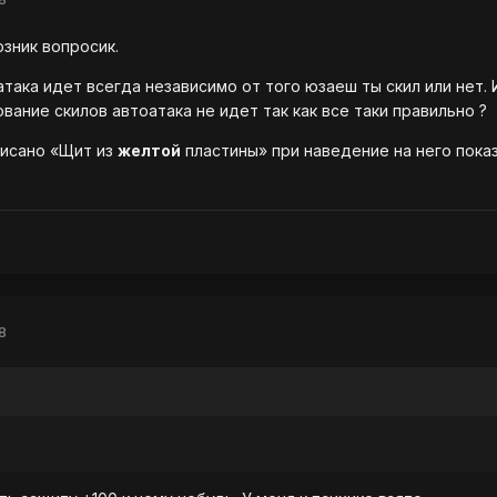
озник вопросик.
атака идет всегда независимо от того юзаеш ты скил или нет. 
вание скилов автоатака не идет так как все таки правильно ?
писано «Щит из
желтой
пластины» при наведение на него пока
8