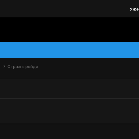
Уже
ж
Страж в рейде