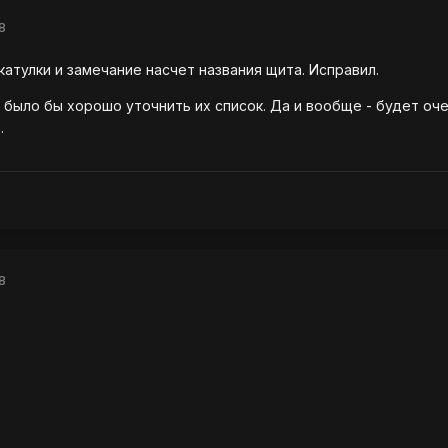
8
катулки и замечание насчет названия щита. Исправил.
- было бы хорошо уточнить их список. Да и вообще - будет о
.
8