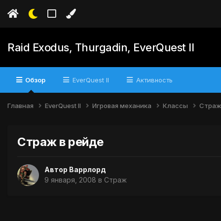
Raid Exodus, Thurgadin, EverQuest II
Обзор
EverQuest II
Активность
Главная
EverQuest II
Игровая механика
Классы
Стра
Страж в рейде
Автор
Варрлорд
9 января, 2008
в
Страж