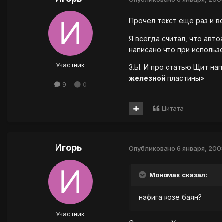
Прочел текст еще раз и в
Я всегда считал, что авто
написано что при использо
Участник
З.Ы. И про статью Щит на
железной
пластины»
9
0
Цитата
Игорь
Опубликовано
6 января, 200
Мономах сказал:
нафига козе баян?
Участник