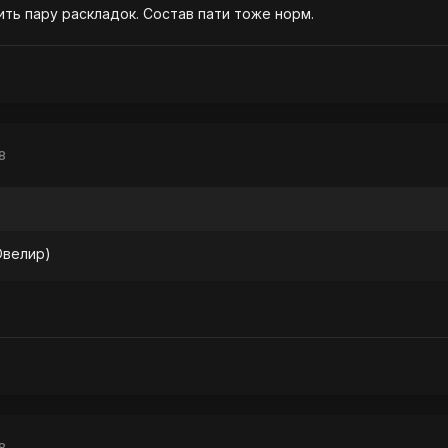
ть пару раскладок. Состав пати тоже норм.
8
Ювелир)
8