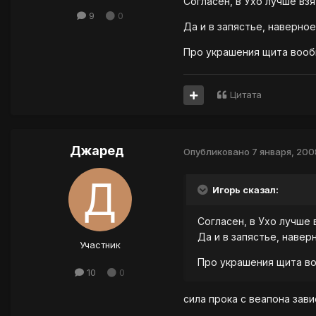
Согласен, в Ухо лучше взя
9
0
Да и в запястье, наверное
Про украшения щита вообщ
Цитата
Джаред
Опубликовано
7 января, 200
Игорь сказал:
Согласен, в Ухо лучше 
Да и в запястье, навер
Участник
Про украшения щита во
10
0
сила прока с веапона завис