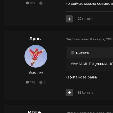
102
0
но сейчас можно совмести
Цитата
Лунь
Опубликовано
6 января, 200
Цитата
Ухо: 14 ИНТ (Ценный - 
Участник
нафига козе баян?
176
0
Цитата
Игорь
Опубликовано
6 января, 200