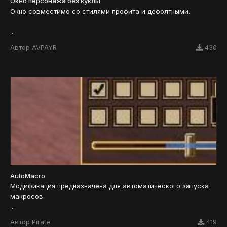
Окно персонажа без куклы
Окно совместимо со стилями профита и дефолтными.
...
Автор
AVPAYR
430
AutoMacro
Модификация предназначена для автоматического запуска
макросов.
...
Автор
Pirate
419