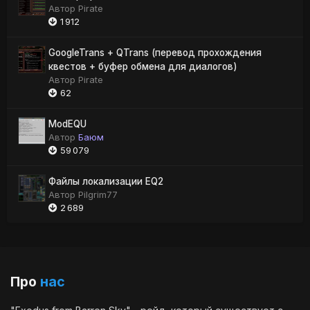
Автор
Pirate
1 912
GoogleTrans + QTrans (перевод прохождения
квестов + буфер обмена для диалогов)
Автор
Pirate
62
ModEQU
Автор
Баюм
59 079
Файлы локализации EQ2
Автор
Pilgrim77
2 689
Про
нас