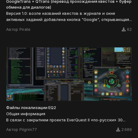
GoogleTrans + QTrans (перевод прохождения квестов + буфер
обмена для диалогов)
Версия 1.0: возле названий квестов в журнале и окне
активных заданий добавлена кнопка "Google", открывающая...
Автор
Pirate
62
Файлы локализации EQ2
Общая информация
В связи с закрытием проекта EverQuest II «по-русски» 30...
Автор
Pilgrim77
2 689