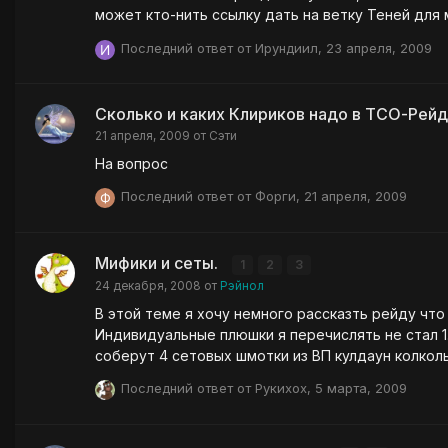
может кто-нить ссылку дать на ветку Теней для 
Последний ответ от
Ирундиил
,
23 апреля, 2009
Сколько и каких Клириков надо в ТСО-Рей
21 апреля, 2009
от
Сэти
На вопрос
Последний ответ от
Форги
,
21 апреля, 2009
Мифики и сеты.
1
2
3
24 декабря, 2008
от
Рэйнол
В этой теме я хочу немного рассказть рейду что
Индивидуальные плюшки я перечислять не стал 1. Менестрель. Все наверно уже не раз слышали Колокольчики клинков на весь рейд. Кроме того если менестрели
соберут 4 сетовых шмотки из ВП кулдаун колкол
заодно спросить - дальность действия у колокольчиков есть? 2. Трубадур. Безупречность мастера на весь рейд. Примерно то же 
Последний ответ от
Рукихох
,
5 марта, 2009