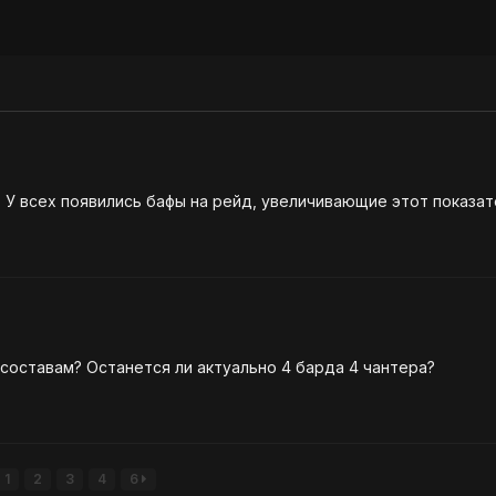
Есть уже какие мысли по примерно оптимальным составам? Останется ли актуально 4 барда 4 чантера?
1
2
3
4
6