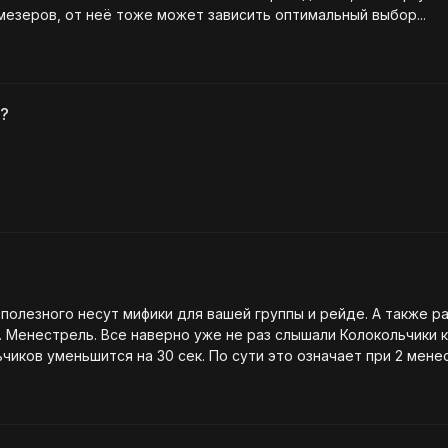
мезеров, от неё тоже может зависить оптимальный выбор...
д?
 полезного несут мифики для вашей группы и рейде. А также р
ьчиков уменьшится на 30 сек. По сути это означает при 2 ме
что и колокольчики но для магов. С
сетом тоже самое - 4 предмета уменьшение кулдауна. 3. Храмо…