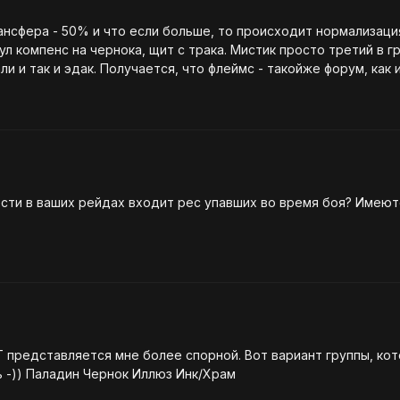
сли больше, то происходит нормализация. Седня дошли руки попытаться это проверить. Сде
й - кому че в голову взбредет, тот то и
доказательство того, что эта самая
ости в ваших рейдах входит рес упавших во время боя? Имеют
Т представляется мне более спорной. Вот вариант группы, ко
Давайте критиковать и плюсы-минусы обсуждать -)) Паладин Чернок Иллюз Инк/Храм