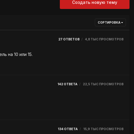
Создать новую тему
СОРТИРОВКА
27
ОТВЕТОВ
4,8 ТЫС
ПРОСМОТРОВ
в игре появилась новая характеристика - Resolve. У всех появились бафы на рейд, увеличивающие этот показатель на 10 или 15.
142
ОТВЕТА
22,5 ТЫС
ПРОСМОТРОВ
134
ОТВЕТА
15,9 ТЫС
ПРОСМОТРОВ