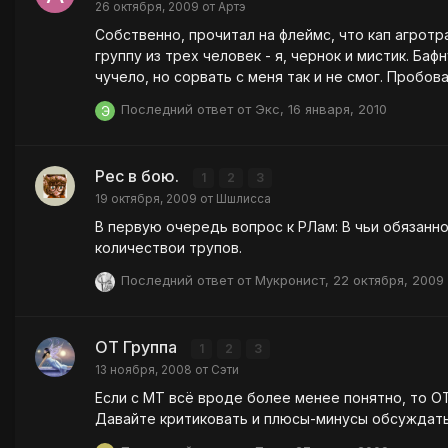
26 октября, 2009
от
Артэ
Собственно, прочитал на флеймс, что кап агротрансфера - 50% и что е
группу из трех человек - я, чернок и мистик. Бафнул компенс на чернока, щит с трака. Мистик просто третий в группе, чтобы.. вобщем, кто в теме, поймет. Чернок убивал
чучело, но сорвать с меня так и не смог. Пробовали и так и эдак. Получается, что флеймс - такойже форум, как и любой друго
пишет (его таким авторитетным считают, что прям зашибись). Но вернемся к теме - может я неправ ? Тогда хотелось бы увидеть 
Последний ответ от
Экс
,
16 января, 2010
нормализация имеет место. Могу …
Рес в бою.
1
2
3
19 октября, 2009
от
Шшлисса
В первую очередь вопрос к РЛам: В чьи обязанн
количествои трупов.
Последний ответ от
Мукронист
,
22 октября, 2009
ОТ Группа
1
2
3
13 ноября, 2008
от
Сэти
Если с МТ всё вроде более менее понятно, то О