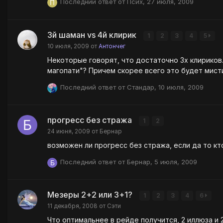
Последний ответ от
Псих
,
27 июля, 2009
3й шаман vs 4й клирик
1
2
3
4
5
10 июля, 2009
от
Антончег
Некоторые говорят, что достаточно 3х клириков. Другие утверждают, что необходимо 4 клирика. Что вы думаете насчет шамана вместо инка в "относител
магопати"? Причем скорее всего это буде
Последний ответ от
Стандар
,
10 июля, 2009
прогресс без стража
1
2
24 июня, 2009
от
Бернар
возможен ли прогресс без стража, если да то кт
Последний ответ от
Бернар
,
5 июля, 2009
Мезеры 2+2 или 3+1?
1
2
3
4
6
11 декабря, 2008
от
Сэти
Что оптимальнее в рейде получится, 2 иллюза и 2