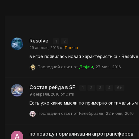
Resolve
1
2
29 апреля, 2016
от
Патина
Последний ответ от
Деффи
,
27 мая, 2016
Состав рейда в SF
1
2
3
4
6
9 февраля, 2010
от
Сэти
Последний ответ от
Келебриэль
,
22 июня, 2010
по поводу нормализации агротрансферов