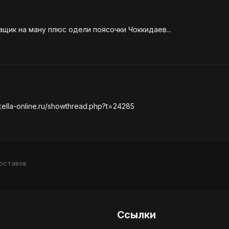
ащик на ману плюс одели поясочки Чоккидаев...
ella-online.ru/showthread.php?t=24285
оставов
Ссылки