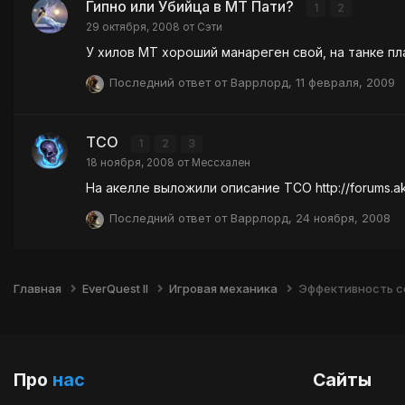
Гипно или Убийца в МТ Пати?
1
2
29 октября, 2008
от
Сэти
У хилов МТ хороший манареген свой, на танке пл
Последний ответ от
Варрлорд
,
11 февраля, 2009
ТСО
1
2
3
18 ноября, 2008
от
Мессхален
На акелле выложили описание ТСО http://forums.ak
Последний ответ от
Варрлорд
,
24 ноября, 2008
Главная
EverQuest II
Игровая механика
Эффективность с
Про
нас
Сайты